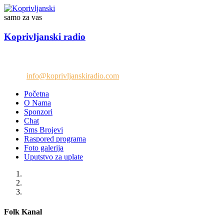
samo za vas
Koprivljanski radio
Telefon: +38765/676-082
Email:
info@koprivljanskiradio.com
Početna
O Nama
Sponzori
Chat
Sms Brojevi
Raspored programa
Foto galerija
Uputstvo za uplate
Folk Kanal