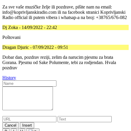
Za sve vaše muzičke želje ili pozdrave, pišite nam na email:
info@koprivljanskiradio.com ili na facebook stranici Koprivljanski
Radio official ili putem vibera i whatsap-a na broj: +38765/676-082
Dj Zoka - 14/09/2022 - 22:42
Poštovani
Dragan Djuric - 07/09/2022 - 09:51
Dobar dan, pozdrav reziji, zelim da narucim pjesmu za brata
Gorana. Pjesmu od Sake Polumente, tebi za rodjendan. Hvala
pozdrav
History
Cancel
Insert