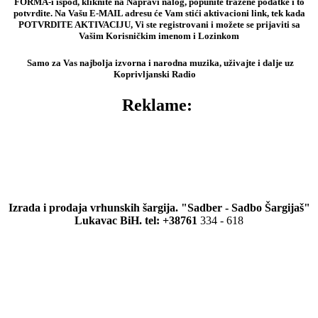
FORMA-i ispod, kliknite na Napravi nalog, popunite tražene podatke i to
potvrdite. Na Vašu E-MAIL adresu će Vam stići aktivacioni link, tek kada
POTVRDITE AKTIVACIJU, Vi ste registrovani i možete se prijaviti sa
Vašim Korisničkim imenom i Lozinkom
Samo za Vas najbolja izvorna i narodna muzika, uživajte i dalje uz
Koprivljanski Radio
Reklame:
Izrada i prodaja vrhunskih šargija. "Sadber - Sadbo Šargijaš"
Lukavac BiH. tel: +38761
334 - 618