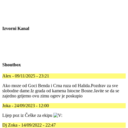
Izvorni Kanal
Shoutbox
Alex - 09/11/2025 - 23:21
Ako moze od Goci Benda i Crna ruza od Halida.Pozdrav za sve
slobodne dame.Iz grada od kamena Istocne Bosne.Javite se da se
zajedno grijemo ovu zimu ogrev je poskupio
Joka - 24/09/2023 - 12:00
Lijep poz iz Češke za ekipu
Dj Zoka - 14/09/2022 - 22:47