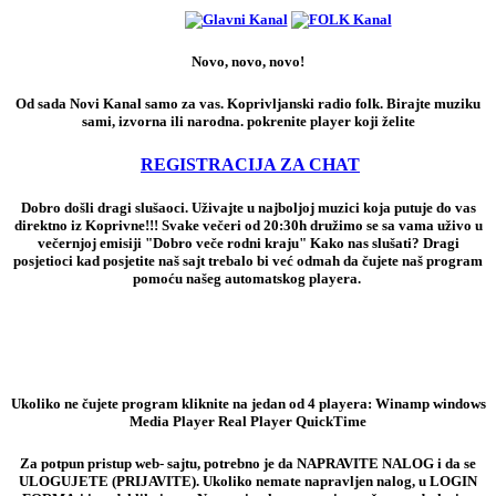
Novo, novo, novo!
Od sada Novi Kanal samo za vas. Koprivljanski radio folk. Birajte muziku
sami, izvorna ili narodna. pokrenite player koji želite
REGISTRACIJA ZA CHAT
Dobro došli dragi slušaoci. Uživajte u najboljoj muzici koja putuje do vas
direktno iz Koprivne!!! Svake večeri od 20:30h družimo se sa vama uživo u
večernjoj emisiji "Dobro veče rodni kraju" Kako nas slušati? Dragi
posjetioci kad posjetite naš sajt trebalo bi već odmah da čujete naš program
pomoću našeg automatskog playera.
Ukoliko ne čujete program kliknite na jedan od 4 playera: Winamp windows
Media Player Real Player QuickTime
Za potpun pristup web- sajtu, potrebno je da NAPRAVITE NALOG i da se
ULOGUJETE (PRIJAVITE). Ukoliko nemate napravljen nalog, u LOGIN