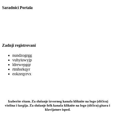
Saradnici Portala
Zadnji registrovani
nundzogrgg
vuhyiuwyjp
ldrewepgqr
rtmhsrkqyr
eokzeqyrvx
Izaberite ritam. Za slušanje izvornog kanala kliknite na logo (sličicu)
violina i šargija. Za slušanje folk kanala kliknite na logo (sličicu) gitara i
klavijature ispod.