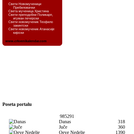
Poseta portalu
985291
Danas
318
Juče
360
Oeve Nedelje
1390