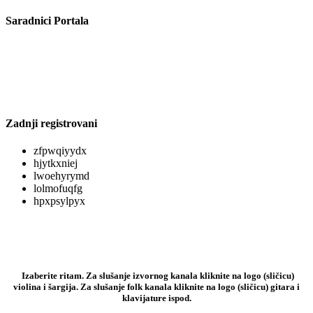
Saradnici Portala
Zadnji registrovani
zfpwqiyydx
hjytkxniej
lwoehyrymd
lolmofuqfg
hpxpsylpyx
Izaberite ritam. Za slušanje izvornog kanala kliknite na logo (sličicu)
violina i šargija. Za slušanje folk kanala kliknite na logo (sličicu) gitara i
klavijature ispod.