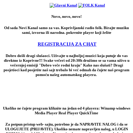
Novo, novo, novo!
Od sada Novi Kanal samo za vas. Koprivljanski radio folk. Birajte muziku
sami, izvorna ili narodna. pokrenite player koji želite
REGISTRACIJA ZA CHAT
Dobro došli dragi slušaoci. Uživajte u najboljoj muzici koja putuje do vas
direktno iz Koprivne!!! Svake večeri od 20:30h družimo se sa vama uživo u
večernjoj emisiji "Dobro veče rodni kraju" Kako nas slušati? Dragi
posjetioci kad posjetite naš sajt trebalo bi već odmah da čujete naš program
pomoću našeg automatskog playera.
Ukoliko ne čujete program kliknite na jedan od 4 playera: Winamp windows
Media Player Real Player QuickTime
Za potpun pristup web- sajtu, potrebno je da NAPRAVITE NALOG i da se
ULOGUJETE (PRIJAVITE). Ukoliko nemate napravljen nalog, u LOGIN