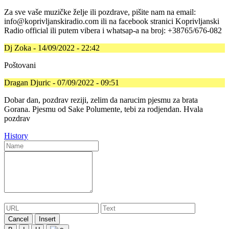
Za sve vaše muzičke želje ili pozdrave, pišite nam na email:
info@koprivljanskiradio.com ili na facebook stranici Koprivljanski
Radio official ili putem vibera i whatsap-a na broj: +38765/676-082
Dj Zoka - 14/09/2022 - 22:42
Poštovani
Dragan Djuric - 07/09/2022 - 09:51
Dobar dan, pozdrav reziji, zelim da narucim pjesmu za brata
Gorana. Pjesmu od Sake Polumente, tebi za rodjendan. Hvala
pozdrav
History
Cancel
Insert