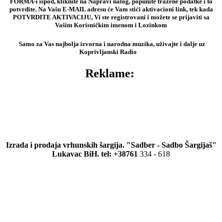
FORMA-i ispod, kliknite na Napravi nalog, popunite tražene podatke i to
potvrdite. Na Vašu E-MAIL adresu će Vam stići aktivacioni link, tek kada
POTVRDITE AKTIVACIJU, Vi ste registrovani i možete se prijaviti sa
Vašim Korisničkim imenom i Lozinkom
Samo za Vas najbolja izvorna i narodna muzika, uživajte i dalje uz
Koprivljanski Radio
Reklame:
Izrada i prodaja vrhunskih šargija. "Sadber - Sadbo Šargijaš"
Lukavac BiH. tel: +38761
334 - 618