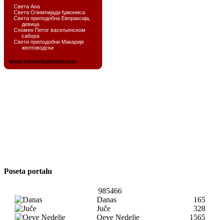
Poseta portalu
985466
Danas
165
Juče
328
Oeve Nedelje
1565