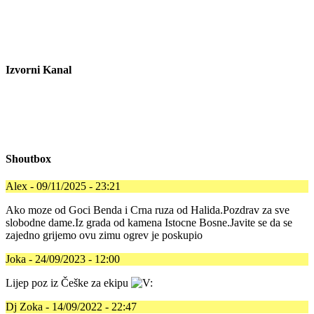
Izvorni Kanal
Shoutbox
Alex - 09/11/2025 - 23:21
Ako moze od Goci Benda i Crna ruza od Halida.Pozdrav za sve
slobodne dame.Iz grada od kamena Istocne Bosne.Javite se da se
zajedno grijemo ovu zimu ogrev je poskupio
Joka - 24/09/2023 - 12:00
Lijep poz iz Češke za ekipu
Dj Zoka - 14/09/2022 - 22:47