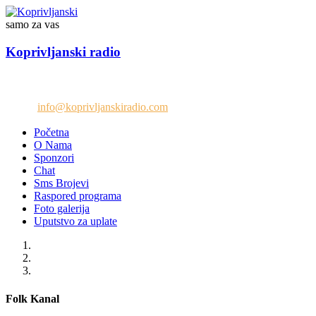
samo za vas
Koprivljanski radio
Telefon: +38765/676-082
Email:
info@koprivljanskiradio.com
Početna
O Nama
Sponzori
Chat
Sms Brojevi
Raspored programa
Foto galerija
Uputstvo za uplate
Folk Kanal