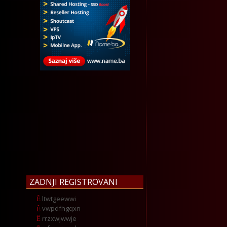
ZADNJI REGISTROVANI
ltwtgeewwi
vwpdfhgqxn
rrzxwjwwje