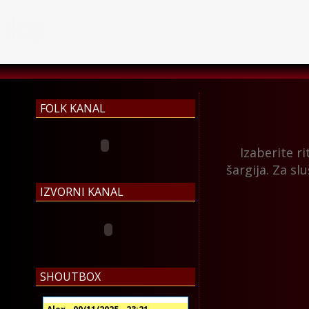
Garantovano najb
FOLK KANAL
Izaberite ri
šargija. Za slu
IZVORNI KANAL
SHOUTBOX