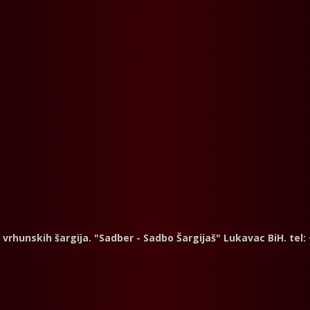
a vrhunskih šargija. "Sadber - Sadbo Šargijaš" Lukavac BiH. tel: