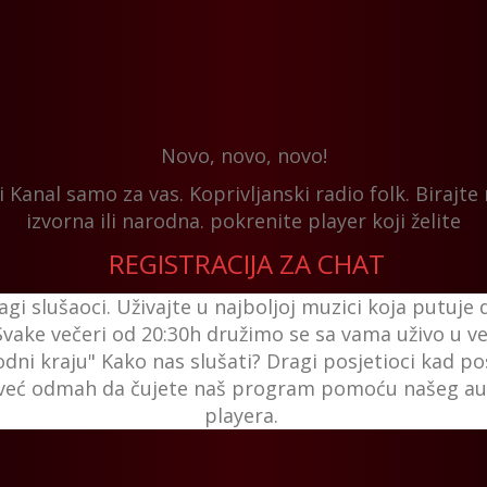
Novo, novo, novo!
 Kanal samo za vas. Koprivljanski radio folk. Birajte
izvorna ili narodna. pokrenite player koji želite
REGISTRACIJA ZA CHAT
gi slušaoci. Uživajte u najboljoj muzici koja putuje
 Svake večeri od 20:30h družimo se sa vama uživo u ve
dni kraju" Kako nas slušati? Dragi posjetioci kad pos
i već odmah da čujete naš program pomoću našeg a
playera.