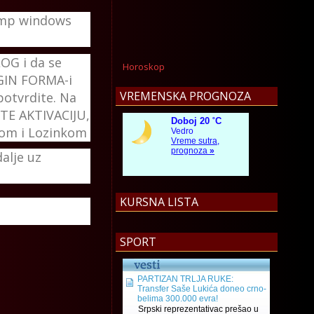
namp windows
OG i da se
Horoskop
OGIN FORMA-i
VREMENSKA PROGNOZA
potvrdite. Na
ITE AKTIVACIJU,
enom i Lozinkom
alje uz
KURSNA LISTA
SPORT