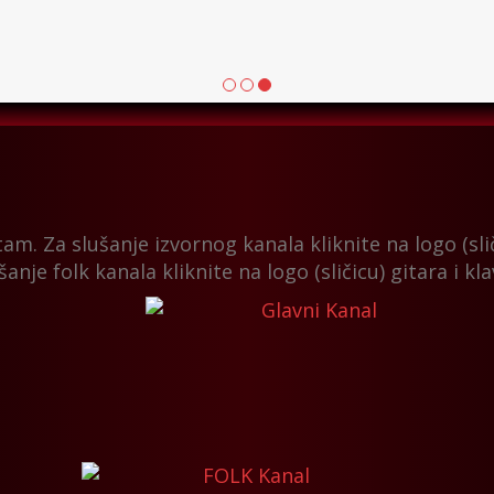
olja muzika
tam. Za slušanje izvornog kanala kliknite na logo (sliči
šanje folk kanala kliknite na logo (sličicu) gitara i kl