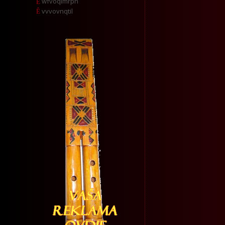
wfvoqimrph
vvvovnqtil