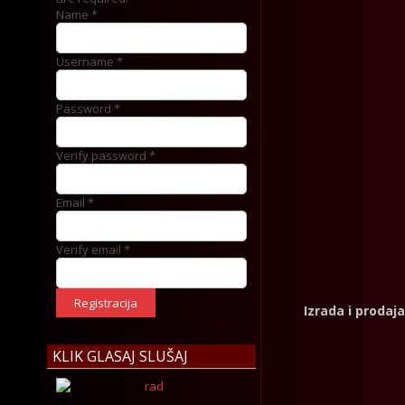
Name *
Username *
Password *
Verify password *
Email *
Verify email *
Registracija
Izrada i prodaj
KLIK GLASAJ SLUŠAJ