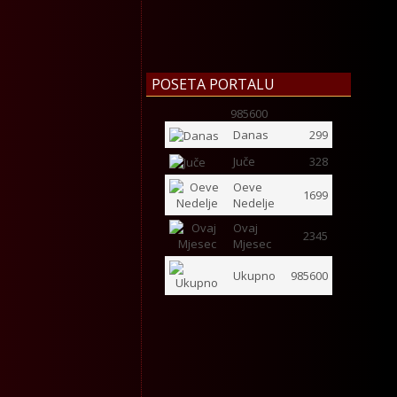
POSETA PORTALU
985600
Danas
299
Juče
328
Oeve
1699
Nedelje
Ovaj
2345
Mjesec
Ukupno
985600