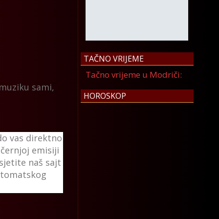
TAČNO VRIJEME
Tačno vrijeme u Modriči:
 muziku sami,
HOROSKOP
 do vas direktno
černjoj emisiji
jetite naš sajt
utomatskog