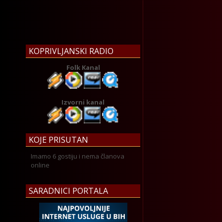
KOPRIVLJANSKI RADIO
Folk Kanal
Izvorni kanal
KOJE PRISUTAN
Imamo 6 gostiju i nema članova
online
SARADNICI PORTALA