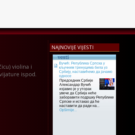
NAJNOVIJE VIJESTI
cu) violina i
avijature ispod.