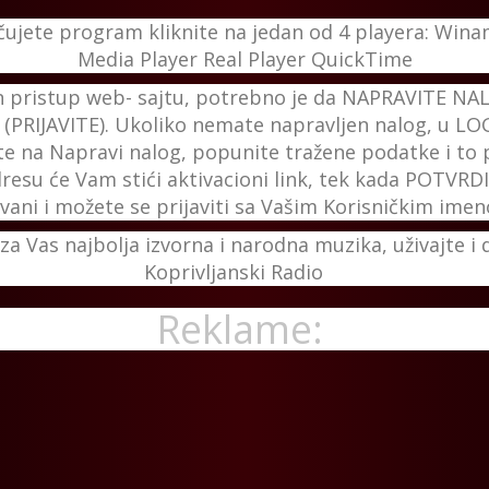
čujete program kliknite na jedan od 4 playera: Wi
Media Player Real Player QuickTime
 pristup web- sajtu, potrebno je da NAPRAVITE NAL
PRIJAVITE). Ukoliko nemate napravljen nalog, u L
ite na Napravi nalog, popunite tražene podatke i to 
resu će Vam stići aktivacioni link, tek kada POTVRD
ovani i možete se prijaviti sa Vašim Korisničkim im
a Vas najbolja izvorna i narodna muzika, uživajte i d
Koprivljanski Radio
Reklame: