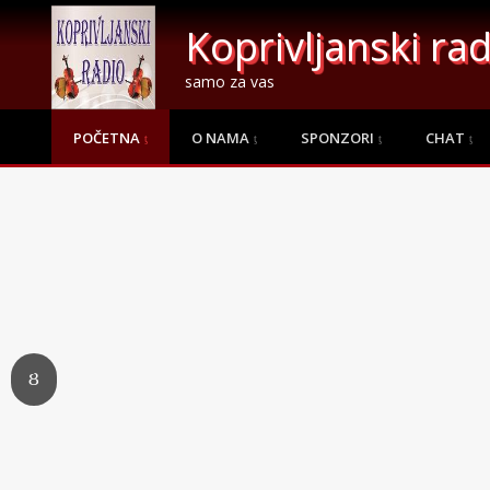
Koprivljanski rad
samo za vas
POČETNA
O NAMA
SPONZORI
CHAT