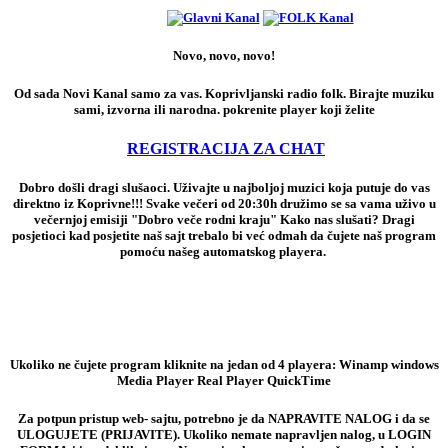
Novo, novo, novo!
Od sada Novi Kanal samo za vas. Koprivljanski radio folk. Birajte muziku
sami, izvorna ili narodna. pokrenite player koji želite
REGISTRACIJA ZA CHAT
Dobro došli dragi slušaoci. Uživajte u najboljoj muzici koja putuje do vas
direktno iz Koprivne!!! Svake večeri od 20:30h družimo se sa vama uživo u
večernjoj emisiji "Dobro veče rodni kraju" Kako nas slušati? Dragi
posjetioci kad posjetite naš sajt trebalo bi već odmah da čujete naš program
pomoću našeg automatskog playera.
Ukoliko ne čujete program kliknite na jedan od 4 playera: Winamp windows
Media Player Real Player QuickTime
Za potpun pristup web- sajtu, potrebno je da NAPRAVITE NALOG i da se
ULOGUJETE (PRIJAVITE). Ukoliko nemate napravljen nalog, u LOGIN