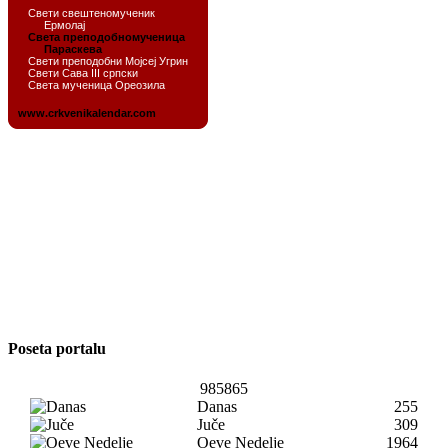
Poseta portalu
985865
Danas
255
Juče
309
Oeve Nedelje
1964