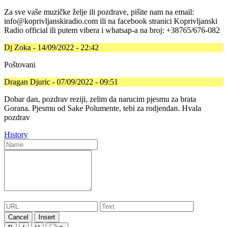
Za sve vaše muzičke želje ili pozdrave, pišite nam na email:
info@koprivljanskiradio.com ili na facebook stranici Koprivljanski
Radio official ili putem vibera i whatsap-a na broj: +38765/676-082
Dj Zoka - 14/09/2022 - 22:42
Poštovani
Dragan Djuric - 07/09/2022 - 09:51
Dobar dan, pozdrav reziji, zelim da narucim pjesmu za brata
Gorana. Pjesmu od Sake Polumente, tebi za rodjendan. Hvala
pozdrav
History
Cancel
Insert