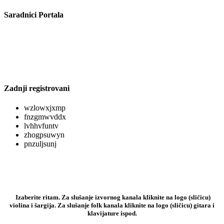
Saradnici Portala
Zadnji registrovani
wzlowxjxmp
fnzgmwvddx
lvhhvfuntv
zhogpsuwyn
pnzuljsunj
Izaberite ritam. Za slušanje izvornog kanala kliknite na logo (sličicu)
violina i šargija. Za slušanje folk kanala kliknite na logo (sličicu) gitara i
klavijature ispod.