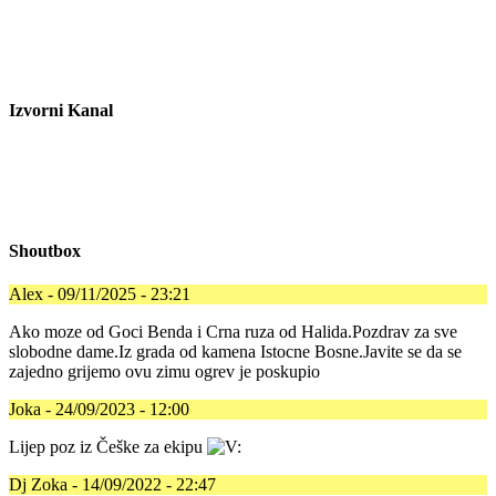
Izvorni Kanal
Shoutbox
Alex - 09/11/2025 - 23:21
Ako moze od Goci Benda i Crna ruza od Halida.Pozdrav za sve
slobodne dame.Iz grada od kamena Istocne Bosne.Javite se da se
zajedno grijemo ovu zimu ogrev je poskupio
Joka - 24/09/2023 - 12:00
Lijep poz iz Češke za ekipu
Dj Zoka - 14/09/2022 - 22:47