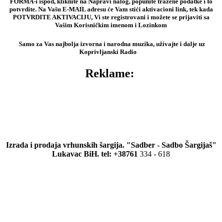
FORMA-i ispod, kliknite na Napravi nalog, popunite tražene podatke i to
potvrdite. Na Vašu E-MAIL adresu će Vam stići aktivacioni link, tek kada
POTVRDITE AKTIVACIJU, Vi ste registrovani i možete se prijaviti sa
Vašim Korisničkim imenom i Lozinkom
Samo za Vas najbolja izvorna i narodna muzika, uživajte i dalje uz
Koprivljanski Radio
Reklame:
Izrada i prodaja vrhunskih šargija. "Sadber - Sadbo Šargijaš"
Lukavac BiH. tel: +38761
334 - 618