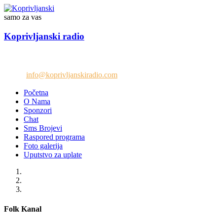
samo za vas
Koprivljanski radio
Telefon: +38765/676-082
Email:
info@koprivljanskiradio.com
Početna
O Nama
Sponzori
Chat
Sms Brojevi
Raspored programa
Foto galerija
Uputstvo za uplate
Folk Kanal