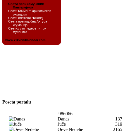
Poseta portalu
986066
Danas
137
Juče
319
Oeve Nedelje
2165