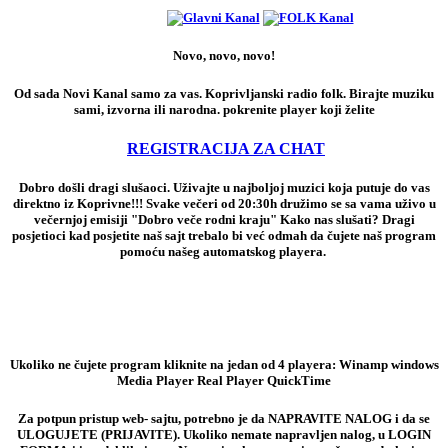
Novo, novo, novo!
Od sada Novi Kanal samo za vas. Koprivljanski radio folk. Birajte muziku
sami, izvorna ili narodna. pokrenite player koji želite
REGISTRACIJA ZA CHAT
Dobro došli dragi slušaoci. Uživajte u najboljoj muzici koja putuje do vas
direktno iz Koprivne!!! Svake večeri od 20:30h družimo se sa vama uživo u
večernjoj emisiji "Dobro veče rodni kraju" Kako nas slušati? Dragi
posjetioci kad posjetite naš sajt trebalo bi već odmah da čujete naš program
pomoću našeg automatskog playera.
Ukoliko ne čujete program kliknite na jedan od 4 playera: Winamp windows
Media Player Real Player QuickTime
Za potpun pristup web- sajtu, potrebno je da NAPRAVITE NALOG i da se
ULOGUJETE (PRIJAVITE). Ukoliko nemate napravljen nalog, u LOGIN