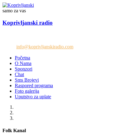
samo za vas
Koprivljanski radio
Telefon: +38765/676-082
Email:
info@koprivljanskiradio.com
Početna
O Nama
Sponzori
Chat
Sms Brojevi
Raspored programa
Foto galerija
Uputstvo za uplate
Folk Kanal