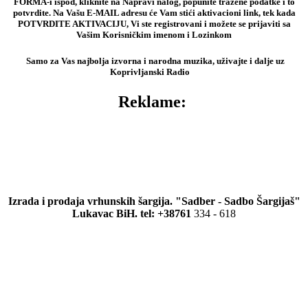
FORMA-i ispod, kliknite na Napravi nalog, popunite tražene podatke i to
potvrdite. Na Vašu E-MAIL adresu će Vam stići aktivacioni link, tek kada
POTVRDITE AKTIVACIJU, Vi ste registrovani i možete se prijaviti sa
Vašim Korisničkim imenom i Lozinkom
Samo za Vas najbolja izvorna i narodna muzika, uživajte i dalje uz
Koprivljanski Radio
Reklame:
Izrada i prodaja vrhunskih šargija. "Sadber - Sadbo Šargijaš"
Lukavac BiH. tel: +38761
334 - 618