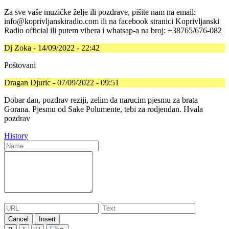
Za sve vaše muzičke želje ili pozdrave, pišite nam na email:
info@koprivljanskiradio.com ili na facebook stranici Koprivljanski
Radio official ili putem vibera i whatsap-a na broj: +38765/676-082
Dj Zoka - 14/09/2022 - 22:42
Poštovani
Dragan Djuric - 07/09/2022 - 09:51
Dobar dan, pozdrav reziji, zelim da narucim pjesmu za brata
Gorana. Pjesmu od Sake Polumente, tebi za rodjendan. Hvala
pozdrav
History
Cancel
Insert