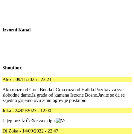
Izvorni Kanal
Shoutbox
Alex - 09/11/2025 - 23:21
Ako moze od Goci Benda i Crna ruza od Halida.Pozdrav za sve
slobodne dame.Iz grada od kamena Istocne Bosne.Javite se da se
zajedno grijemo ovu zimu ogrev je poskupio
Joka - 24/09/2023 - 12:00
Lijep poz iz Češke za ekipu
Dj Zoka - 14/09/2022 - 22:47