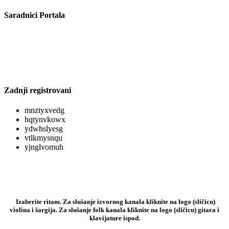
Saradnici Portala
Zadnji registrovani
mnztyxvedg
hqtynvkowx
ydwhslyesg
vtlkmysnqu
yjnglvomuh
Izaberite ritam. Za slušanje izvornog kanala kliknite na logo (sličicu)
violina i šargija. Za slušanje folk kanala kliknite na logo (sličicu) gitara i
klavijature ispod.