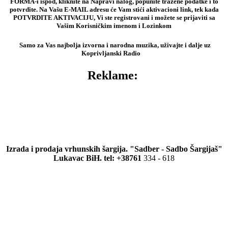
FORMA-i ispod, kliknite na Napravi nalog, popunite tražene podatke i to
potvrdite. Na Vašu E-MAIL adresu će Vam stići aktivacioni link, tek kada
POTVRDITE AKTIVACIJU, Vi ste registrovani i možete se prijaviti sa
Vašim Korisničkim imenom i Lozinkom
Samo za Vas najbolja izvorna i narodna muzika, uživajte i dalje uz
Koprivljanski Radio
Reklame:
Izrada i prodaja vrhunskih šargija. "Sadber - Sadbo Šargijaš"
Lukavac BiH. tel: +38761
334 - 618