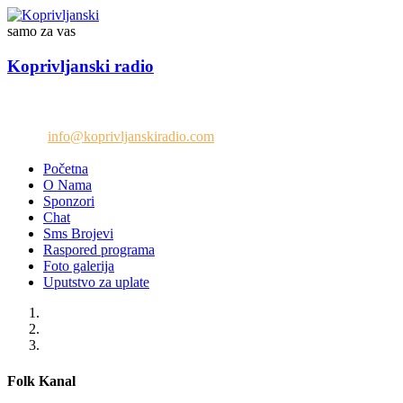
samo za vas
Koprivljanski radio
Telefon: +38765/676-082
Email:
info@koprivljanskiradio.com
Početna
O Nama
Sponzori
Chat
Sms Brojevi
Raspored programa
Foto galerija
Uputstvo za uplate
Folk Kanal