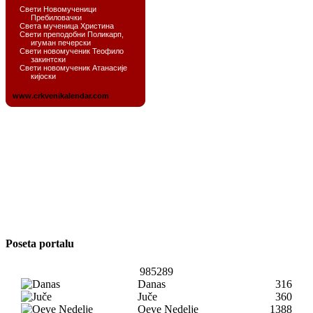
Poseta portalu
985289
Danas
316
Juče
360
Oeve Nedelje
1388