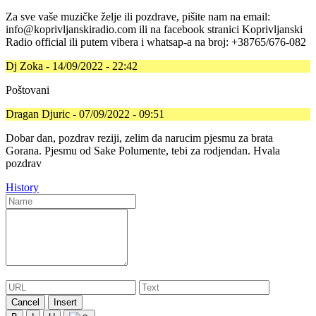
Za sve vaše muzičke želje ili pozdrave, pišite nam na email:
info@koprivljanskiradio.com ili na facebook stranici Koprivljanski
Radio official ili putem vibera i whatsap-a na broj: +38765/676-082
Dj Zoka - 14/09/2022 - 22:42
Poštovani
Dragan Djuric - 07/09/2022 - 09:51
Dobar dan, pozdrav reziji, zelim da narucim pjesmu za brata
Gorana. Pjesmu od Sake Polumente, tebi za rodjendan. Hvala
pozdrav
History
Cancel
Insert