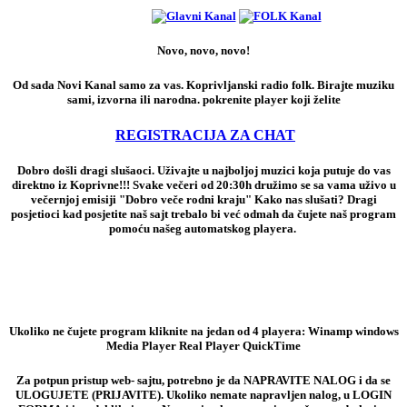
Novo, novo, novo!
Od sada Novi Kanal samo za vas. Koprivljanski radio folk. Birajte muziku
sami, izvorna ili narodna. pokrenite player koji želite
REGISTRACIJA ZA CHAT
Dobro došli dragi slušaoci. Uživajte u najboljoj muzici koja putuje do vas
direktno iz Koprivne!!! Svake večeri od 20:30h družimo se sa vama uživo u
večernjoj emisiji "Dobro veče rodni kraju" Kako nas slušati? Dragi
posjetioci kad posjetite naš sajt trebalo bi već odmah da čujete naš program
pomoću našeg automatskog playera.
Ukoliko ne čujete program kliknite na jedan od 4 playera: Winamp windows
Media Player Real Player QuickTime
Za potpun pristup web- sajtu, potrebno je da NAPRAVITE NALOG i da se
ULOGUJETE (PRIJAVITE). Ukoliko nemate napravljen nalog, u LOGIN