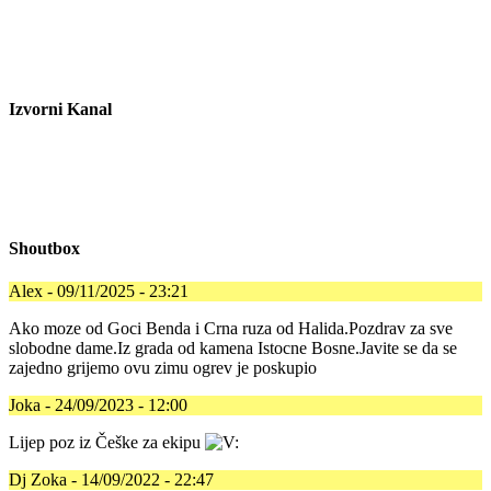
Izvorni Kanal
Shoutbox
Alex - 09/11/2025 - 23:21
Ako moze od Goci Benda i Crna ruza od Halida.Pozdrav za sve
slobodne dame.Iz grada od kamena Istocne Bosne.Javite se da se
zajedno grijemo ovu zimu ogrev je poskupio
Joka - 24/09/2023 - 12:00
Lijep poz iz Češke za ekipu
Dj Zoka - 14/09/2022 - 22:47