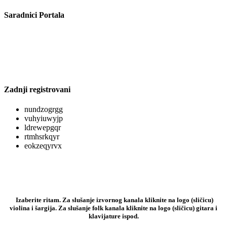
Saradnici Portala
Zadnji registrovani
nundzogrgg
vuhyiuwyjp
ldrewepgqr
rtmhsrkqyr
eokzeqyrvx
Izaberite ritam. Za slušanje izvornog kanala kliknite na logo (sličicu)
violina i šargija. Za slušanje folk kanala kliknite na logo (sličicu) gitara i
klavijature ispod.