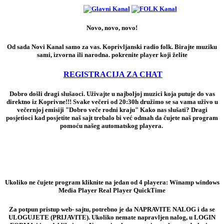
Novo, novo, novo!
Od sada Novi Kanal samo za vas. Koprivljanski radio folk. Birajte muziku
sami, izvorna ili narodna. pokrenite player koji želite
REGISTRACIJA ZA CHAT
Dobro došli dragi slušaoci. Uživajte u najboljoj muzici koja putuje do vas
direktno iz Koprivne!!! Svake večeri od 20:30h družimo se sa vama uživo u
večernjoj emisiji "Dobro veče rodni kraju" Kako nas slušati? Dragi
posjetioci kad posjetite naš sajt trebalo bi već odmah da čujete naš program
pomoću našeg automatskog playera.
Ukoliko ne čujete program kliknite na jedan od 4 playera: Winamp windows
Media Player Real Player QuickTime
Za potpun pristup web- sajtu, potrebno je da NAPRAVITE NALOG i da se
ULOGUJETE (PRIJAVITE). Ukoliko nemate napravljen nalog, u LOGIN