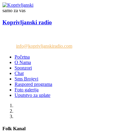
samo za vas
Koprivljanski radio
Telefon: +38765/676-082
Email:
info@koprivljanskiradio.com
Početna
O Nama
Sponzori
Chat
Sms Brojevi
Raspored programa
Foto galerija
Uputstvo za uplate
Folk Kanal