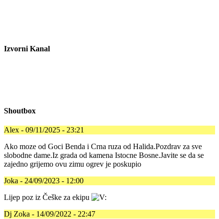
Izvorni Kanal
Shoutbox
Alex - 09/11/2025 - 23:21
Ako moze od Goci Benda i Crna ruza od Halida.Pozdrav za sve
slobodne dame.Iz grada od kamena Istocne Bosne.Javite se da se
zajedno grijemo ovu zimu ogrev je poskupio
Joka - 24/09/2023 - 12:00
Lijep poz iz Češke za ekipu
Dj Zoka - 14/09/2022 - 22:47