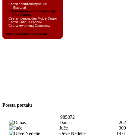
Poseta portalu
985872
Danas
262
Juče
309
Oeve Nedelje
1971