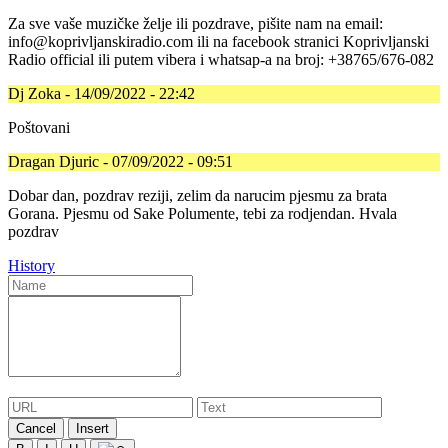
Za sve vaše muzičke želje ili pozdrave, pišite nam na email:
info@koprivljanskiradio.com ili na facebook stranici Koprivljanski
Radio official ili putem vibera i whatsap-a na broj: +38765/676-082
Dj Zoka - 14/09/2022 - 22:42
Poštovani
Dragan Djuric - 07/09/2022 - 09:51
Dobar dan, pozdrav reziji, zelim da narucim pjesmu za brata
Gorana. Pjesmu od Sake Polumente, tebi za rodjendan. Hvala
pozdrav
History
Cancel
Insert