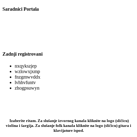
Saradnici Portala
Zadnji registrovani
nxqykszjep
wzlowxjxmp
fnzgmwvddx
lvhhvfuntv
zhogpsuwyn
Izaberite ritam. Za slušanje izvornog kanala kliknite na logo (sličicu)
violina i šargija. Za slušanje folk kanala kliknite na logo (sličicu) gitara i
klavijature ispod.