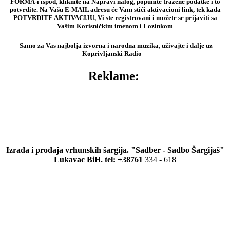
FORMA-i ispod, kliknite na Napravi nalog, popunite tražene podatke i to
potvrdite. Na Vašu E-MAIL adresu će Vam stići aktivacioni link, tek kada
POTVRDITE AKTIVACIJU, Vi ste registrovani i možete se prijaviti sa
Vašim Korisničkim imenom i Lozinkom
Samo za Vas najbolja izvorna i narodna muzika, uživajte i dalje uz
Koprivljanski Radio
Reklame:
Izrada i prodaja vrhunskih šargija. "Sadber - Sadbo Šargijaš"
Lukavac BiH. tel: +38761
334 - 618