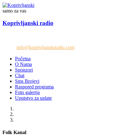
samo za vas
Koprivljanski radio
Telefon: +38765/676-082
Email:
info@koprivljanskiradio.com
Početna
O Nama
Sponzori
Chat
Sms Brojevi
Raspored programa
Foto galerija
Uputstvo za uplate
Folk Kanal