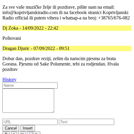
Za sve vaše muzičke želje ili pozdrave, pišite nam na email:
info@koprivljanskiradio.com ili na facebook stranici Koprivljanski
Radio official ili putem vibera i whatsap-a na broj: +38765/676-082
Dj Zoka - 14/09/2022 - 22:42
Poštovani
Dragan Djuric - 07/09/2022 - 09:51
Dobar dan, pozdrav reziji, zelim da narucim pjesmu za brata
Gorana. Pjesmu od Sake Polumente, tebi za rodjendan. Hvala
pozdrav
History
Cancel
Insert