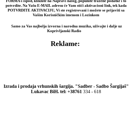
FORMA-i ispod, kliknite na Napravi nalog, popunite tražene podatke i to
potvrdite. Na Vašu E-MAIL adresu će Vam stići aktivacioni link, tek kada
POTVRDITE AKTIVACIJU, Vi ste registrovani i možete se prijaviti sa
Vašim Korisničkim imenom i Lozinkom
Samo za Vas najbolja izvorna i narodna muzika, uživajte i dalje uz
Koprivljanski Radio
Reklame:
Izrada i prodaja vrhunskih šargija. "Sadber - Sadbo Šargijaš"
Lukavac BiH. tel: +38761
334 - 618