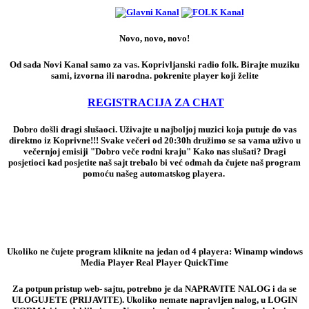
Novo, novo, novo!
Od sada Novi Kanal samo za vas. Koprivljanski radio folk. Birajte muziku
sami, izvorna ili narodna. pokrenite player koji želite
REGISTRACIJA ZA CHAT
Dobro došli dragi slušaoci. Uživajte u najboljoj muzici koja putuje do vas
direktno iz Koprivne!!! Svake večeri od 20:30h družimo se sa vama uživo u
večernjoj emisiji "Dobro veče rodni kraju" Kako nas slušati? Dragi
posjetioci kad posjetite naš sajt trebalo bi već odmah da čujete naš program
pomoću našeg automatskog playera.
Ukoliko ne čujete program kliknite na jedan od 4 playera: Winamp windows
Media Player Real Player QuickTime
Za potpun pristup web- sajtu, potrebno je da NAPRAVITE NALOG i da se
ULOGUJETE (PRIJAVITE). Ukoliko nemate napravljen nalog, u LOGIN