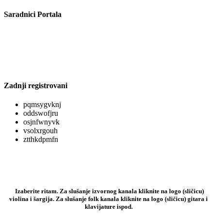
Saradnici Portala
Zadnji registrovani
pqmsygvknj
oddswofjru
osjnfwnyvk
vsolxrgouh
ztthkdpmfn
Izaberite ritam. Za slušanje izvornog kanala kliknite na logo (sličicu)
violina i šargija. Za slušanje folk kanala kliknite na logo (sličicu) gitara i
klavijature ispod.