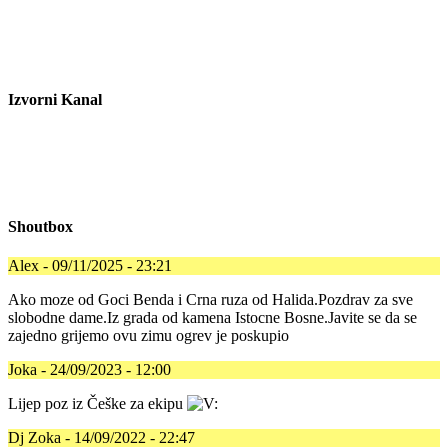
Izvorni Kanal
Shoutbox
Alex - 09/11/2025 - 23:21
Ako moze od Goci Benda i Crna ruza od Halida.Pozdrav za sve
slobodne dame.Iz grada od kamena Istocne Bosne.Javite se da se
zajedno grijemo ovu zimu ogrev je poskupio
Joka - 24/09/2023 - 12:00
Lijep poz iz Češke za ekipu
Dj Zoka - 14/09/2022 - 22:47