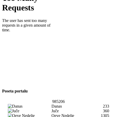
Poseta portalu
985206
Danas
233
Juče
360
Oeve Nedelje
1305