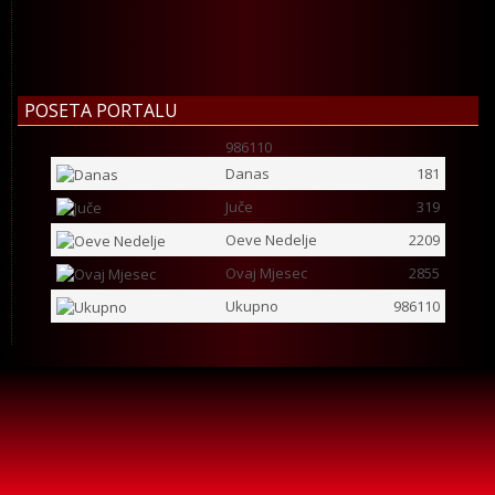
POSETA PORTALU
986110
Danas
181
Juče
319
Oeve Nedelje
2209
Ovaj Mjesec
2855
Ukupno
986110