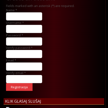
Fields marked with an asterisk (*) are required.
Name *
Username *
Password *
Verify password *
Email *
Verify email *
Registracija
KLIK GLASAJ SLUŠAJ