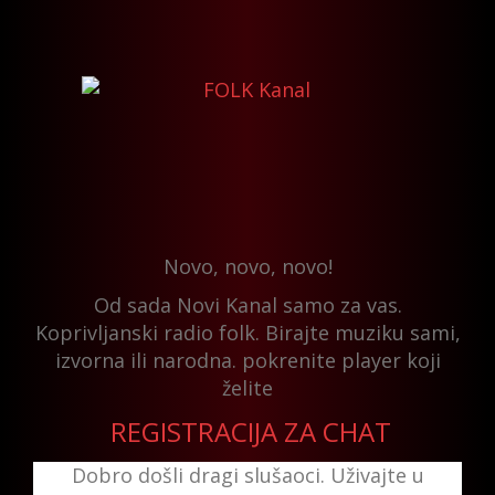
Novo, novo, novo!
Od sada Novi Kanal samo za vas.
Koprivljanski radio folk. Birajte muziku sami,
izvorna ili narodna. pokrenite player koji
želite
REGISTRACIJA ZA CHAT
Dobro došli dragi slušaoci. Uživajte u