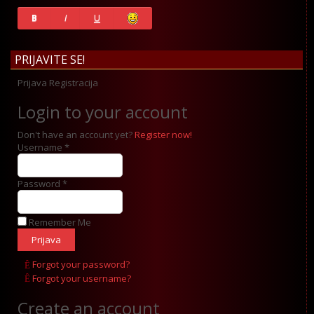
History
B
I
U
PRIJAVITE SE!
Prijava
Registracija
Login to your account
Don't have an account yet?
Register now!
Username *
Password *
Remember Me
Forgot your password?
Forgot your username?
Create an account