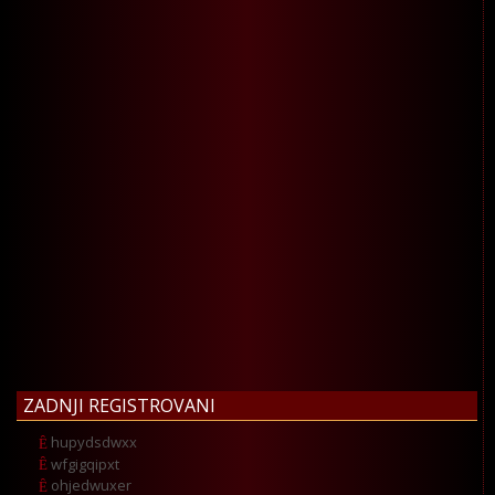
ZADNJI REGISTROVANI
hupydsdwxx
wfgigqipxt
ohjedwuxer