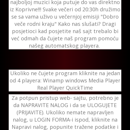
najboljoj muzici koja putuje do vas direktno
iz Koprivne!!! Svake večeri od 20:30h družimo
se sa vama uživo u večernjoj emisiji "Dobro
veče rodni kraju" Kako nas slušati? Dragi
posjetioci kad posjetite naš sajt trebalo bi
već odmah da čujete naš program pomoću
našeg automatskog playera.
Ukoliko ne čujete program kliknite na jedan
od 4 playera: Winamp windows Media Player
Real Player QuickTime
Za potpun pristup web- sajtu, potrebno je
da NAPRAVITE NALOG i da se ULOGUJETE
(PRIJAVITE). Ukoliko nemate napravljen
nalog, u LOGIN FORMA-i ispod, kliknite na
Napravi nalog, popunite tražene podatke i