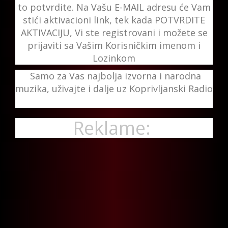
to potvrdite. Na Vašu E-MAIL adresu će Vam
stići aktivacioni link, tek kada POTVRDITE
AKTIVACIJU, Vi ste registrovani i možete se
prijaviti sa Vašim Korisničkim imenom i
Lozinkom
Samo za Vas najbolja izvorna i narodna
muzika, uživajte i dalje uz Koprivljanski Radio
Reklame: