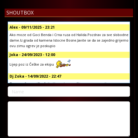
SHOUTBOX
Alex - 09/11/2025 - 23:21
Ako moze od Goci Benda i Crna ruza od Halida.Pozdrav za sve slobodne
dame.Iz grada od kamena Istocne Bosne.Javite se da se zajedno grijemo
ovu zimu ogrev je poskupio
Joka - 24/09/2023 - 12:00
Lijep poz iz Češke za ekipu
Dj Zoka - 14/09/2022 - 22:47
Za sve vaše muzičke želje ili pozdrave, pišite nam na email:
info@koprivljanskiradio.com ili na facebook stranici Koprivljanski Radio
official ili putem vibera i whatsap-a na broj: +38765/676-082
Dj Zoka - 14/09/2022 - 22:42
Poštovani
Dragan Djuric - 07/09/2022 - 09:51
Dobar dan, pozdrav reziji, zelim da narucim pjesmu za brata Gorana.
Pjesmu od Sake Polumente, tebi za rodjendan. Hvala pozdrav