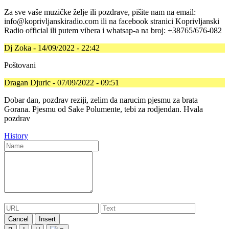
Za sve vaše muzičke želje ili pozdrave, pišite nam na email:
info@koprivljanskiradio.com ili na facebook stranici Koprivljanski
Radio official ili putem vibera i whatsap-a na broj: +38765/676-082
Dj Zoka - 14/09/2022 - 22:42
Poštovani
Dragan Djuric - 07/09/2022 - 09:51
Dobar dan, pozdrav reziji, zelim da narucim pjesmu za brata
Gorana. Pjesmu od Sake Polumente, tebi za rodjendan. Hvala
pozdrav
History
Cancel
Insert