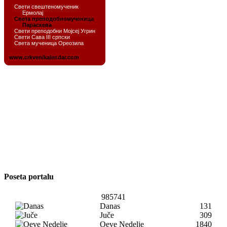
Poseta portalu
985741
Danas
131
Juče
309
Oeve Nedelje
1840