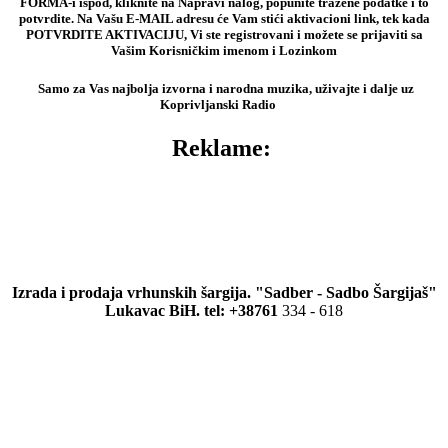
FORMA-i ispod, kliknite na Napravi nalog, popunite tražene podatke i to
potvrdite. Na Vašu E-MAIL adresu će Vam stići aktivacioni link, tek kada
POTVRDITE AKTIVACIJU, Vi ste registrovani i možete se prijaviti sa
Vašim Korisničkim imenom i Lozinkom
Samo za Vas najbolja izvorna i narodna muzika, uživajte i dalje uz
Koprivljanski Radio
Reklame:
Izrada i prodaja vrhunskih šargija. "Sadber - Sadbo Šargijaš"
Lukavac BiH. tel: +38761
334 - 618