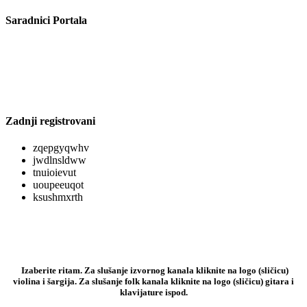
Saradnici Portala
Zadnji registrovani
zqepgyqwhv
jwdlnsldww
tnuioievut
uoupeeuqot
ksushmxrth
Izaberite ritam. Za slušanje izvornog kanala kliknite na logo (sličicu)
violina i šargija. Za slušanje folk kanala kliknite na logo (sličicu) gitara i
klavijature ispod.