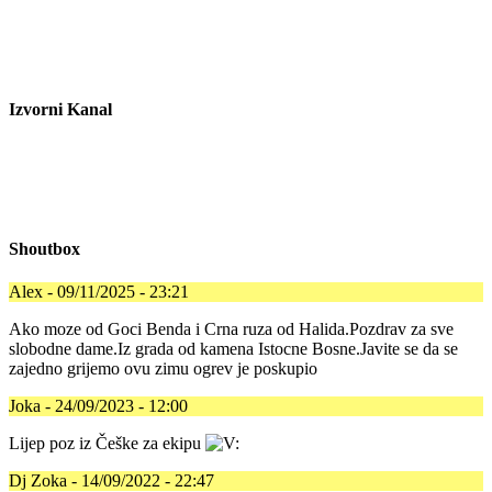
Izvorni Kanal
Shoutbox
Alex - 09/11/2025 - 23:21
Ako moze od Goci Benda i Crna ruza od Halida.Pozdrav za sve
slobodne dame.Iz grada od kamena Istocne Bosne.Javite se da se
zajedno grijemo ovu zimu ogrev je poskupio
Joka - 24/09/2023 - 12:00
Lijep poz iz Češke za ekipu
Dj Zoka - 14/09/2022 - 22:47