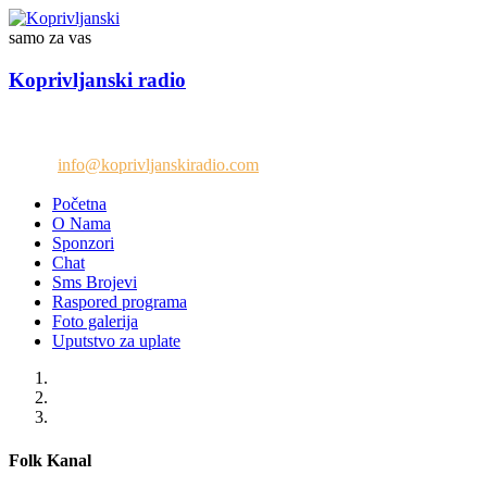
samo za vas
Koprivljanski radio
Telefon: +38765/676-082
Email:
info@koprivljanskiradio.com
Početna
O Nama
Sponzori
Chat
Sms Brojevi
Raspored programa
Foto galerija
Uputstvo za uplate
Folk Kanal