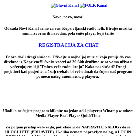
Novo, novo, novo!
Od sada Novi Kanal samo za vas. Koprivljanski radio folk. Birajte muziku
sami, izvorna ili narodna. pokrenite player koji želite
REGISTRACIJA ZA CHAT
Dobro došli dragi slušaoci. Uživajte u najboljoj muzici koja putuje do vas
direktno iz Koprivne!!! Svake večeri od 20:30h družimo se sa vama uživo u
večernjoj emisiji "Dobro veče rodni kraju" Kako nas slušati? Dragi
posjetioci kad posjetite naš sajt trebalo bi već odmah da čujete naš program
pomoću našeg automatskog playera.
Ukoliko ne čujete program kliknite na jedan od 4 playera: Winamp windows
Media Player Real Player QuickTime
Za potpun pristup web- sajtu, potrebno je da NAPRAVITE NALOG i da se
ULOGUJETE (PRIJAVITE). Ukoliko nemate napravljen nalog, u LOGIN