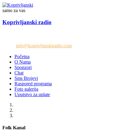
samo za vas
Koprivljanski radio
Telefon: +38765/676-082
Email:
info@koprivljanskiradio.com
Početna
O Nama
Sponzori
Chat
Sms Brojevi
Raspored programa
Foto galerija
Uputstvo za uplate
Folk Kanal