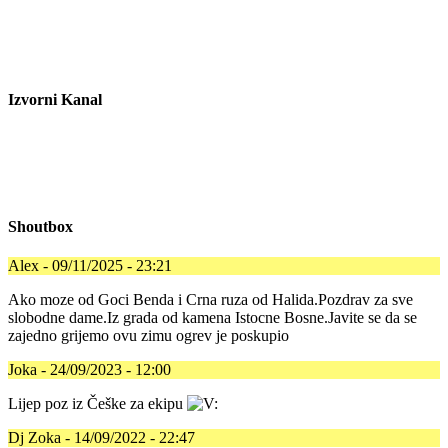
Izvorni Kanal
Shoutbox
Alex - 09/11/2025 - 23:21
Ako moze od Goci Benda i Crna ruza od Halida.Pozdrav za sve
slobodne dame.Iz grada od kamena Istocne Bosne.Javite se da se
zajedno grijemo ovu zimu ogrev je poskupio
Joka - 24/09/2023 - 12:00
Lijep poz iz Češke za ekipu
Dj Zoka - 14/09/2022 - 22:47