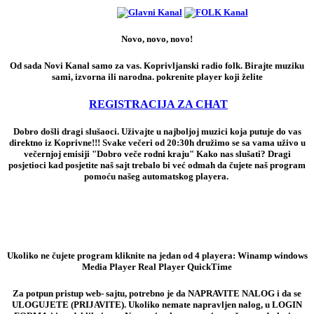
Novo, novo, novo!
Od sada Novi Kanal samo za vas. Koprivljanski radio folk. Birajte muziku
sami, izvorna ili narodna. pokrenite player koji želite
REGISTRACIJA ZA CHAT
Dobro došli dragi slušaoci. Uživajte u najboljoj muzici koja putuje do vas
direktno iz Koprivne!!! Svake večeri od 20:30h družimo se sa vama uživo u
večernjoj emisiji "Dobro veče rodni kraju" Kako nas slušati? Dragi
posjetioci kad posjetite naš sajt trebalo bi već odmah da čujete naš program
pomoću našeg automatskog playera.
Ukoliko ne čujete program kliknite na jedan od 4 playera: Winamp windows
Media Player Real Player QuickTime
Za potpun pristup web- sajtu, potrebno je da NAPRAVITE NALOG i da se
ULOGUJETE (PRIJAVITE). Ukoliko nemate napravljen nalog, u LOGIN