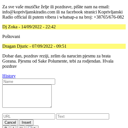
Za sve vaše muzičke želje ili pozdrave, pišite nam na email:
info@koprivljanskiradio.com ili na facebook stranici Koprivljanski
Radio official ili putem vibera i whatsap-a na broj: +38765/676-082
Dj Zoka - 14/09/2022 - 22:42
Poštovani
Dragan Djuric - 07/09/2022 - 09:51
Dobar dan, pozdrav reziji, zelim da narucim pjesmu za brata
Gorana. Pjesmu od Sake Polumente, tebi za rodjendan. Hvala
pozdrav
History
Cancel
Insert