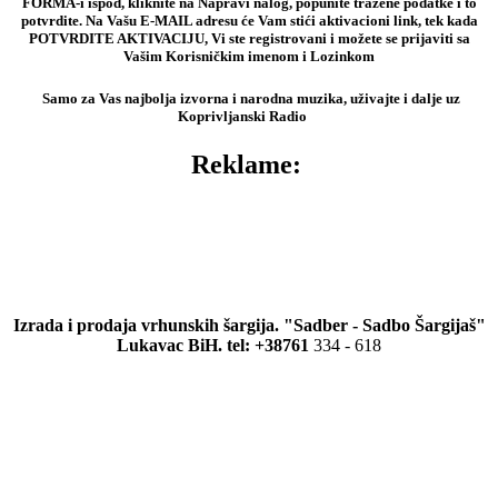
FORMA-i ispod, kliknite na Napravi nalog, popunite tražene podatke i to
potvrdite. Na Vašu E-MAIL adresu će Vam stići aktivacioni link, tek kada
POTVRDITE AKTIVACIJU, Vi ste registrovani i možete se prijaviti sa
Vašim Korisničkim imenom i Lozinkom
Samo za Vas najbolja izvorna i narodna muzika, uživajte i dalje uz
Koprivljanski Radio
Reklame:
Izrada i prodaja vrhunskih šargija. "Sadber - Sadbo Šargijaš"
Lukavac BiH. tel: +38761
334 - 618