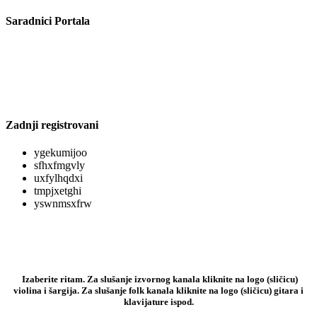
Saradnici Portala
Zadnji registrovani
ygekumijoo
sfhxfmgvly
uxfylhqdxi
tmpjxetghi
yswnmsxfrw
Izaberite ritam. Za slušanje izvornog kanala kliknite na logo (sličicu)
violina i šargija. Za slušanje folk kanala kliknite na logo (sličicu) gitara i
klavijature ispod.