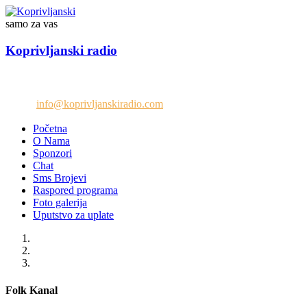
samo za vas
Koprivljanski radio
Telefon: +38765/676-082
Email:
info@koprivljanskiradio.com
Početna
O Nama
Sponzori
Chat
Sms Brojevi
Raspored programa
Foto galerija
Uputstvo za uplate
Folk Kanal