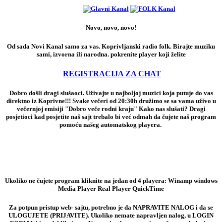
Novo, novo, novo!
Od sada Novi Kanal samo za vas. Koprivljanski radio folk. Birajte muziku
sami, izvorna ili narodna. pokrenite player koji želite
REGISTRACIJA ZA CHAT
Dobro došli dragi slušaoci. Uživajte u najboljoj muzici koja putuje do vas
direktno iz Koprivne!!! Svake večeri od 20:30h družimo se sa vama uživo u
večernjoj emisiji "Dobro veče rodni kraju" Kako nas slušati? Dragi
posjetioci kad posjetite naš sajt trebalo bi već odmah da čujete naš program
pomoću našeg automatskog playera.
Ukoliko ne čujete program kliknite na jedan od 4 playera: Winamp windows
Media Player Real Player QuickTime
Za potpun pristup web- sajtu, potrebno je da NAPRAVITE NALOG i da se
ULOGUJETE (PRIJAVITE). Ukoliko nemate napravljen nalog, u LOGIN