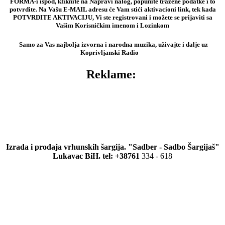
FORMA-i ispod, kliknite na Napravi nalog, popunite tražene podatke i to
potvrdite. Na Vašu E-MAIL adresu će Vam stići aktivacioni link, tek kada
POTVRDITE AKTIVACIJU, Vi ste registrovani i možete se prijaviti sa
Vašim Korisničkim imenom i Lozinkom
Samo za Vas najbolja izvorna i narodna muzika, uživajte i dalje uz
Koprivljanski Radio
Reklame:
Izrada i prodaja vrhunskih šargija. "Sadber - Sadbo Šargijaš"
Lukavac BiH. tel: +38761
334 - 618