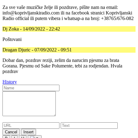
Za sve vaše muzičke želje ili pozdrave, pišite nam na email:
info@koprivljanskiradio.com ili na facebook stranici Koprivljanski
Radio official ili putem vibera i whatsap-a na broj: +38765/676-082
Dj Zoka - 14/09/2022 - 22:42
Poštovani
Dragan Djuric - 07/09/2022 - 09:51
Dobar dan, pozdrav reziji, zelim da narucim pjesmu za brata
Gorana. Pjesmu od Sake Polumente, tebi za rodjendan. Hvala
pozdrav
History
Cancel
Insert