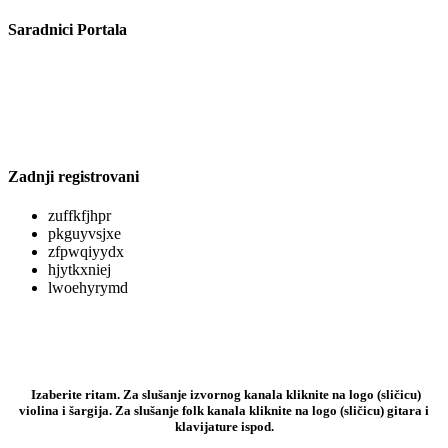
Saradnici Portala
Zadnji registrovani
zuffkfjhpr
pkguyvsjxe
zfpwqiyydx
hjytkxniej
lwoehyrymd
Izaberite ritam. Za slušanje izvornog kanala kliknite na logo (sličicu)
violina i šargija. Za slušanje folk kanala kliknite na logo (sličicu) gitara i
klavijature ispod.