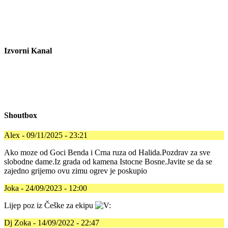
Izvorni Kanal
Shoutbox
Alex - 09/11/2025 - 23:21
Ako moze od Goci Benda i Crna ruza od Halida.Pozdrav za sve
slobodne dame.Iz grada od kamena Istocne Bosne.Javite se da se
zajedno grijemo ovu zimu ogrev je poskupio
Joka - 24/09/2023 - 12:00
Lijep poz iz Češke za ekipu
Dj Zoka - 14/09/2022 - 22:47