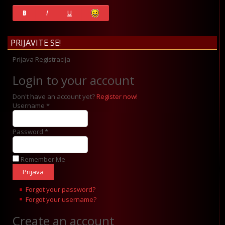
History
B
I
U
PRIJAVITE SE!
Prijava
Registracija
Login to your account
Don't have an account yet?
Register now!
Username *
Password *
Remember Me
Forgot your password?
Forgot your username?
Create an account