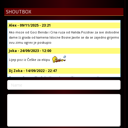
SHOUTBOX
Alex - 09/11/2025 - 23:21
Ako moze od Goci Benda i Crna ruza od Halida.Pozdrav za sve slobodne
dame.Iz grada od kamena Istocne Bosne.Javite se da se zajedno grijemo
ovu zimu ogrev je poskupio
Joka - 24/09/2023 - 12:00
Lijep poz iz Češke za ekipu
Dj Zoka - 14/09/2022 - 22:47
Za sve vaše muzičke želje ili pozdrave, pišite nam na email:
info@koprivljanskiradio.com ili na facebook stranici Koprivljanski Radio
official ili putem vibera i whatsap-a na broj: +38765/676-082
Dj Zoka - 14/09/2022 - 22:42
Poštovani
Dragan Djuric - 07/09/2022 - 09:51
Dobar dan, pozdrav reziji, zelim da narucim pjesmu za brata Gorana.
Pjesmu od Sake Polumente, tebi za rodjendan. Hvala pozdrav