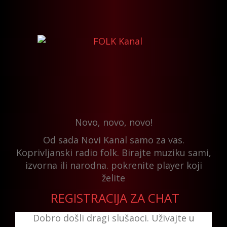
Novo, novo, novo!
Od sada Novi Kanal samo za vas.
Koprivljanski radio folk. Birajte muziku sami,
izvorna ili narodna. pokrenite player koji
želite
REGISTRACIJA ZA CHAT
Dobro došli dragi slušaoci. Uživajte u