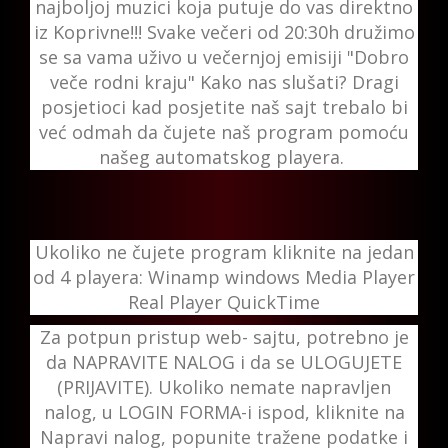
najboljoj muzici koja putuje do vas direktno
iz Koprivne!!! Svake večeri od 20:30h družimo
se sa vama uživo u večernjoj emisiji "Dobro
veče rodni kraju" Kako nas slušati? Dragi
posjetioci kad posjetite naš sajt trebalo bi
već odmah da čujete naš program pomoću
našeg automatskog playera.
Ukoliko ne čujete program kliknite na jedan
od 4 playera: Winamp windows Media Player
Real Player QuickTime
Za potpun pristup web- sajtu, potrebno je
da NAPRAVITE NALOG i da se ULOGUJETE
(PRIJAVITE). Ukoliko nemate napravljen
nalog, u LOGIN FORMA-i ispod, kliknite na
Napravi nalog, popunite tražene podatke i