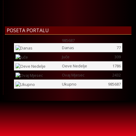
POSETA PORTALU
985687
Danas
77
Juče
309
Oeve Nedelje
1786
Ovaj Mjesec
2432
Ukupno
985687