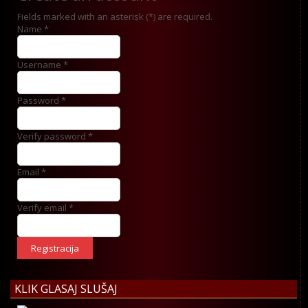
Fields marked with an asterisk (*) are required.
Name *
Username *
Password *
Verify password *
Email *
Verify email *
Registracija
KLIK GLASAJ SLUŠAJ