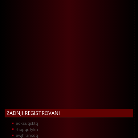
ZADNJI REGISTROVANI
edksuqsktq
rhopqufykn
ewjhrznxdq