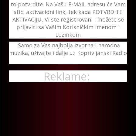
to potvrdite. Na Vašu E-MAIL adresu će Vam
stići aktivacioni link, tek kada POTVRDITE
AKTIVACIJU, Vi ste registrovani i možete se
prijaviti sa Vašim Korisničkim imenom i
Lozinkom
Samo za Vas najbolja izvorna i narodna
muzika, uživajte i dalje uz Koprivljanski Radio
Reklame: