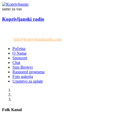
samo za vas
Koprivljanski radio
Telefon: +38765/676-082
Email:
info@koprivljanskiradio.com
Početna
O Nama
Sponzori
Chat
Sms Brojevi
Raspored programa
Foto galerija
Uputstvo za uplate
Folk Kanal