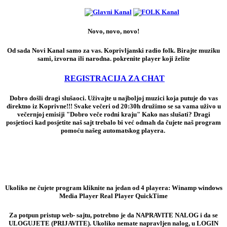
Novo, novo, novo!
Od sada Novi Kanal samo za vas. Koprivljanski radio folk. Birajte muziku
sami, izvorna ili narodna. pokrenite player koji želite
REGISTRACIJA ZA CHAT
Dobro došli dragi slušaoci. Uživajte u najboljoj muzici koja putuje do vas
direktno iz Koprivne!!! Svake večeri od 20:30h družimo se sa vama uživo u
večernjoj emisiji "Dobro veče rodni kraju" Kako nas slušati? Dragi
posjetioci kad posjetite naš sajt trebalo bi već odmah da čujete naš program
pomoću našeg automatskog playera.
Ukoliko ne čujete program kliknite na jedan od 4 playera: Winamp windows
Media Player Real Player QuickTime
Za potpun pristup web- sajtu, potrebno je da NAPRAVITE NALOG i da se
ULOGUJETE (PRIJAVITE). Ukoliko nemate napravljen nalog, u LOGIN