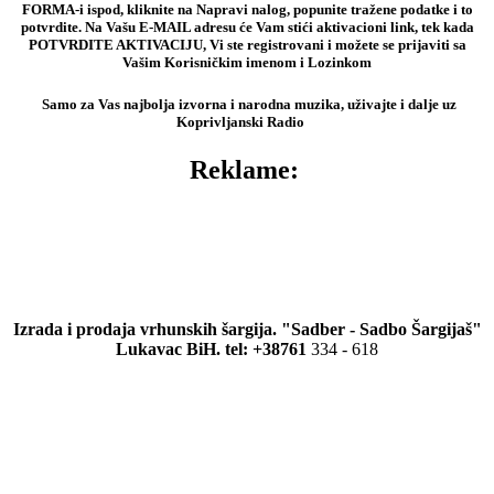
FORMA-i ispod, kliknite na Napravi nalog, popunite tražene podatke i to
potvrdite. Na Vašu E-MAIL adresu će Vam stići aktivacioni link, tek kada
POTVRDITE AKTIVACIJU, Vi ste registrovani i možete se prijaviti sa
Vašim Korisničkim imenom i Lozinkom
Samo za Vas najbolja izvorna i narodna muzika, uživajte i dalje uz
Koprivljanski Radio
Reklame:
Izrada i prodaja vrhunskih šargija. "Sadber - Sadbo Šargijaš"
Lukavac BiH. tel: +38761
334 - 618