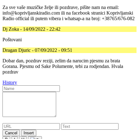
Za sve vaše muzičke želje ili pozdrave, pišite nam na email:
info@koprivljanskiradio.com ili na facebook stranici Koprivljanski
Radio official ili putem vibera i whatsap-a na broj: +38765/676-082
Dj Zoka - 14/09/2022 - 22:42
Poštovani
Dragan Djuric - 07/09/2022 - 09:51
Dobar dan, pozdrav reziji, zelim da narucim pjesmu za brata
Gorana. Pjesmu od Sake Polumente, tebi za rodjendan. Hvala
pozdrav
History
Cancel
Insert