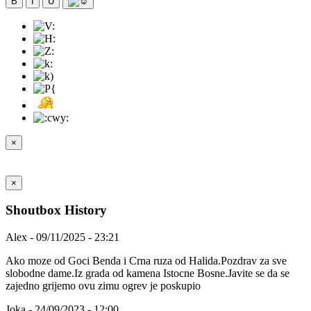
B
I
U
×
×
Shoutbox History
Alex - 09/11/2025 - 23:21
Ako moze od Goci Benda i Crna ruza od Halida.Pozdrav za sve
slobodne dame.Iz grada od kamena Istocne Bosne.Javite se da se
zajedno grijemo ovu zimu ogrev je poskupio
Joka - 24/09/2023 - 12:00