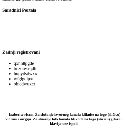
Saradnici Portala
Zadnji registrovani
qxhnltpgde
tmzouvxqdh
hupydsdwxx
wfgigqipxt
ohjedwuxer
Izaberite ritam. Za slušanje izvornog kanala kliknite na logo (sličicu)
violina i šargija. Za slušanje folk kanala kliknite na logo (sličicu) gitara i
klavijature ispod.