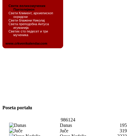
Poseta portalu
986124
Danas
195
Juče
319