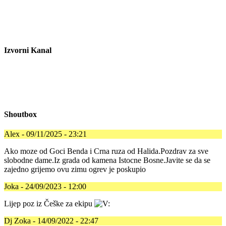
Izvorni Kanal
Shoutbox
Alex - 09/11/2025 - 23:21
Ako moze od Goci Benda i Crna ruza od Halida.Pozdrav za sve
slobodne dame.Iz grada od kamena Istocne Bosne.Javite se da se
zajedno grijemo ovu zimu ogrev je poskupio
Joka - 24/09/2023 - 12:00
Lijep poz iz Češke za ekipu
Dj Zoka - 14/09/2022 - 22:47