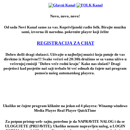
Novo, novo, novo!
Od sada Novi Kanal samo za vas. Koprivljanski radio folk. Birajte muziku
sami, izvorna ili narodna. pokrenite player koji želite
REGISTRACIJA ZA CHAT
Dobro došli dragi slušaoci. Uživajte u najboljoj muzici koja putuje do vas
direktno iz Koprivne!!! Svake večeri od 20:30h družimo se sa vama uživo u
večernjoj emisiji "Dobro veče rodni kraju" Kako nas slušati? Dragi
posjetioci kad posjetite naš sajt trebalo bi već odmah da čujete naš program
pomoću našeg automatskog playera.
Ukoliko ne čujete program kliknite na jedan od 4 playera: Winamp windows
Media Player Real Player QuickTime
Za potpun pristup web- sajtu, potrebno je da NAPRAVITE NALOG i da se
ULOGUJETE (PRIJAVITE). Ukoliko nemate napravljen nalog, u LOGIN