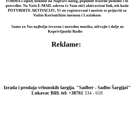
FORMA-i ispod, kliknite na Napravi nalog, popunite tražene podatke i to
potvrdite. Na Vašu E-MAIL adresu će Vam stići aktivacioni link, tek kada
POTVRDITE AKTIVACIJU, Vi ste registrovani i možete se prijaviti sa
Vašim Korisničkim imenom i Lozinkom
Samo za Vas najbolja izvorna i narodna muzika, uživajte i dalje uz
Koprivljanski Radio
Reklame:
Izrada i prodaja vrhunskih šargija. "Sadber - Sadbo Šargijaš"
Lukavac BiH. tel: +38761
334 - 618