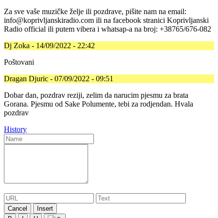
Za sve vaše muzičke želje ili pozdrave, pišite nam na email:
info@koprivljanskiradio.com ili na facebook stranici Koprivljanski
Radio official ili putem vibera i whatsap-a na broj: +38765/676-082
Dj Zoka - 14/09/2022 - 22:42
Poštovani
Dragan Djuric - 07/09/2022 - 09:51
Dobar dan, pozdrav reziji, zelim da narucim pjesmu za brata
Gorana. Pjesmu od Sake Polumente, tebi za rodjendan. Hvala
pozdrav
History
Cancel
Insert