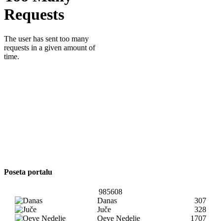
Poseta portalu
985608
Danas
307
Juče
328
Oeve Nedelje
1707