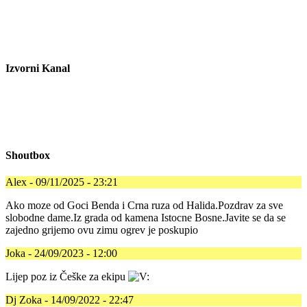
Izvorni Kanal
Shoutbox
Alex - 09/11/2025 - 23:21
Ako moze od Goci Benda i Crna ruza od Halida.Pozdrav za sve
slobodne dame.Iz grada od kamena Istocne Bosne.Javite se da se
zajedno grijemo ovu zimu ogrev je poskupio
Joka - 24/09/2023 - 12:00
Lijep poz iz Češke za ekipu
Dj Zoka - 14/09/2022 - 22:47