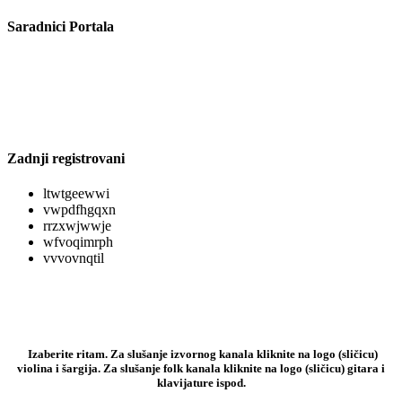
Saradnici Portala
Zadnji registrovani
ltwtgeewwi
vwpdfhgqxn
rrzxwjwwje
wfvoqimrph
vvvovnqtil
Izaberite ritam. Za slušanje izvornog kanala kliknite na logo (sličicu)
violina i šargija. Za slušanje folk kanala kliknite na logo (sličicu) gitara i
klavijature ispod.