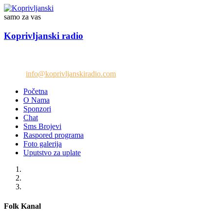
samo za vas
Koprivljanski radio
Telefon: +38765/676-082
Email:
info@koprivljanskiradio.com
Početna
O Nama
Sponzori
Chat
Sms Brojevi
Raspored programa
Foto galerija
Uputstvo za uplate
Folk Kanal