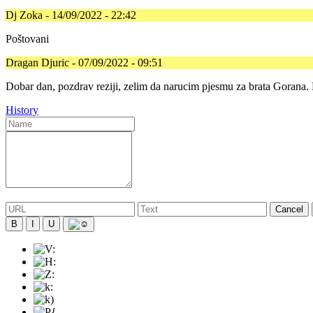
Dj Zoka - 14/09/2022 - 22:42
Poštovani
Dragan Djuric - 07/09/2022 - 09:51
Dobar dan, pozdrav reziji, zelim da narucim pjesmu za brata Gorana.
History
Cancel
B
I
U