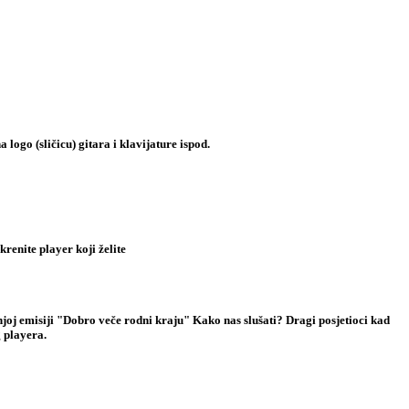
 logo (sličicu) gitara i klavijature ispod.
renite player koji želite
njoj emisiji "Dobro veče rodni kraju" Kako nas slušati? Dragi posjetioci kad
g playera.