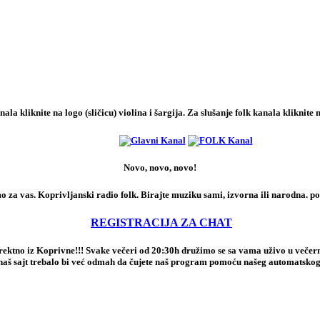
la kliknite na logo (sličicu) violina i šargija. Za slušanje folk kanala kliknite na
Novo, novo, novo!
za vas. Koprivljanski radio folk. Birajte muziku sami, izvorna ili narodna. pok
REGISTRACIJA ZA CHAT
direktno iz Koprivne!!! Svake večeri od 20:30h družimo se sa vama uživo u večer
 naš sajt trebalo bi već odmah da čujete naš program pomoću našeg automatsko