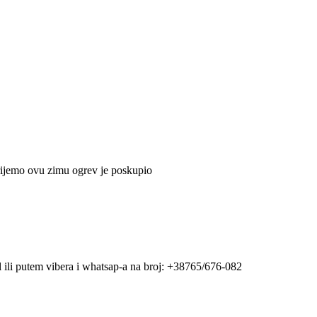
rijemo ovu zimu ogrev je poskupio
al ili putem vibera i whatsap-a na broj: +38765/676-082