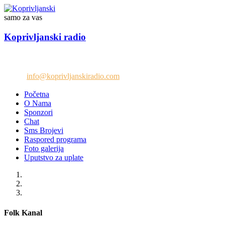
samo za vas
Koprivljanski radio
Telefon: +38765/676-082
Email:
info@koprivljanskiradio.com
Početna
O Nama
Sponzori
Chat
Sms Brojevi
Raspored programa
Foto galerija
Uputstvo za uplate
Folk Kanal