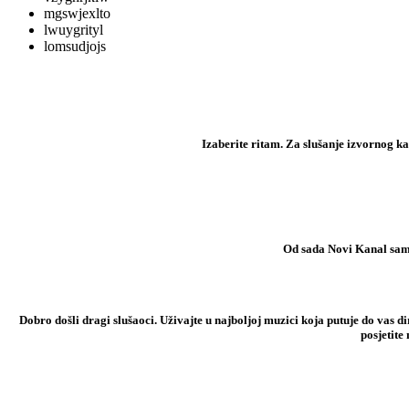
mgswjexlto
lwuygrityl
lomsudjojs
Izaberite ritam. Za slušanje izvornog kana
Od sada Novi Kanal samo 
Dobro došli dragi slušaoci. Uživajte u najboljoj muzici koja putuje do vas 
posjetite