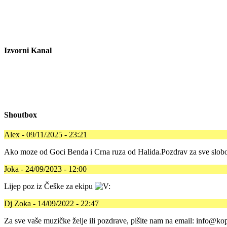
Izvorni Kanal
Shoutbox
Alex - 09/11/2025 - 23:21
Ako moze od Goci Benda i Crna ruza od Halida.Pozdrav za sve slobo
Joka - 24/09/2023 - 12:00
Lijep poz iz Češke za ekipu
Dj Zoka - 14/09/2022 - 22:47
Za sve vaše muzičke želje ili pozdrave, pišite nam na email: info@kop