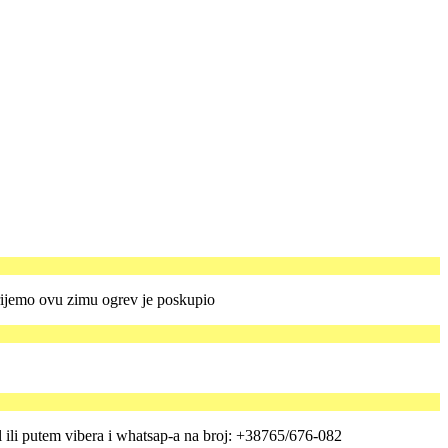
rijemo ovu zimu ogrev je poskupio
al ili putem vibera i whatsap-a na broj: +38765/676-082