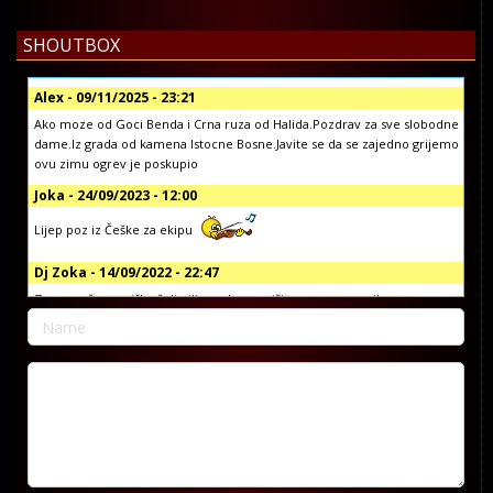
SHOUTBOX
Alex - 09/11/2025 - 23:21
Ako moze od Goci Benda i Crna ruza od Halida.Pozdrav za sve slobodne
dame.Iz grada od kamena Istocne Bosne.Javite se da se zajedno grijemo
ovu zimu ogrev je poskupio
Joka - 24/09/2023 - 12:00
Lijep poz iz Češke za ekipu
Dj Zoka - 14/09/2022 - 22:47
Za sve vaše muzičke želje ili pozdrave, pišite nam na email:
info@koprivljanskiradio.com ili na facebook stranici Koprivljanski Radio
official ili putem vibera i whatsap-a na broj: +38765/676-082
Dj Zoka - 14/09/2022 - 22:42
Poštovani
Dragan Djuric - 07/09/2022 - 09:51
Dobar dan, pozdrav reziji, zelim da narucim pjesmu za brata Gorana.
Pjesmu od Sake Polumente, tebi za rodjendan. Hvala pozdrav