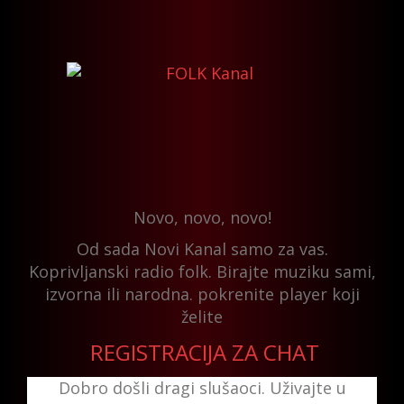
Novo, novo, novo!
Od sada Novi Kanal samo za vas.
Koprivljanski radio folk. Birajte muziku sami,
izvorna ili narodna. pokrenite player koji
želite
REGISTRACIJA ZA CHAT
Dobro došli dragi slušaoci. Uživajte u