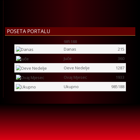
POSETA PORTALU
985188
Danas
215
Juče
360
Oeve Nedelje
1287
Ovaj Mjesec
1933
Ukupno
985188