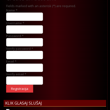
Fields marked with an asterisk (*) are required.
Name *
Username *
Password *
Verify password *
Email *
Verify email *
Registracija
KLIK GLASAJ SLUŠAJ