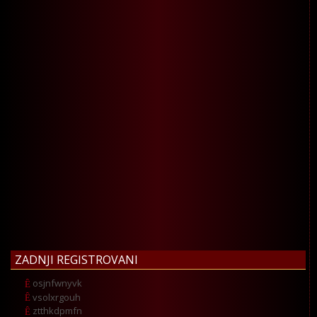
ZADNJI REGISTROVANI
osjnfwnyvk
vsolxrgouh
ztthkdpmfn