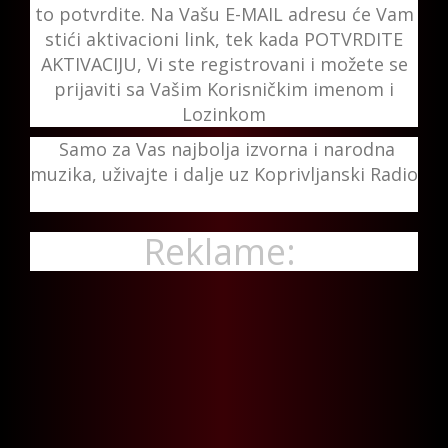
to potvrdite. Na Vašu E-MAIL adresu će Vam
stići aktivacioni link, tek kada POTVRDITE
AKTIVACIJU, Vi ste registrovani i možete se
prijaviti sa Vašim Korisničkim imenom i
Lozinkom
Samo za Vas najbolja izvorna i narodna
muzika, uživajte i dalje uz Koprivljanski Radio
Reklame: