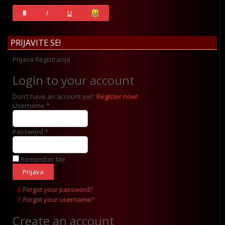
History
B
I
U
PRIJAVITE SE!
Prijava
Registracija
Login to your account
Don't have an account yet?
Register now!
Username *
Password *
Remember Me
Forgot your password?
Forgot your username?
Create an account