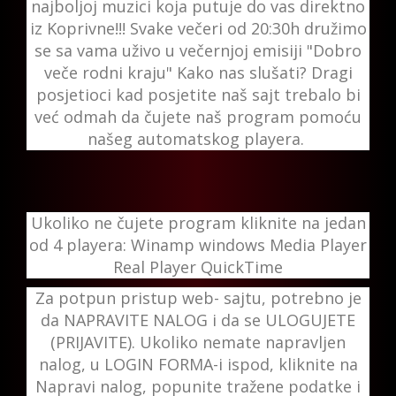
najboljoj muzici koja putuje do vas direktno
iz Koprivne!!! Svake večeri od 20:30h družimo
se sa vama uživo u večernjoj emisiji "Dobro
veče rodni kraju" Kako nas slušati? Dragi
posjetioci kad posjetite naš sajt trebalo bi
već odmah da čujete naš program pomoću
našeg automatskog playera.
Ukoliko ne čujete program kliknite na jedan
od 4 playera: Winamp windows Media Player
Real Player QuickTime
Za potpun pristup web- sajtu, potrebno je
da NAPRAVITE NALOG i da se ULOGUJETE
(PRIJAVITE). Ukoliko nemate napravljen
nalog, u LOGIN FORMA-i ispod, kliknite na
Napravi nalog, popunite tražene podatke i