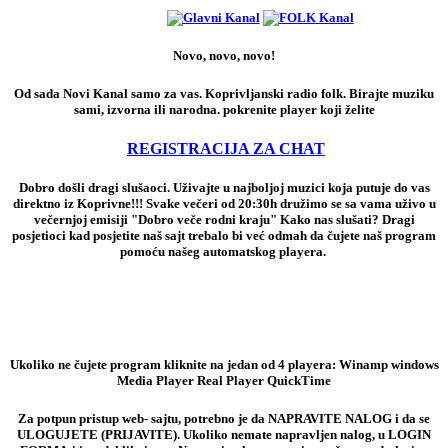
Novo, novo, novo!
Od sada Novi Kanal samo za vas. Koprivljanski radio folk. Birajte muziku
sami, izvorna ili narodna. pokrenite player koji želite
REGISTRACIJA ZA CHAT
Dobro došli dragi slušaoci. Uživajte u najboljoj muzici koja putuje do vas
direktno iz Koprivne!!! Svake večeri od 20:30h družimo se sa vama uživo u
večernjoj emisiji "Dobro veče rodni kraju" Kako nas slušati? Dragi
posjetioci kad posjetite naš sajt trebalo bi već odmah da čujete naš program
pomoću našeg automatskog playera.
Ukoliko ne čujete program kliknite na jedan od 4 playera: Winamp windows
Media Player Real Player QuickTime
Za potpun pristup web- sajtu, potrebno je da NAPRAVITE NALOG i da se
ULOGUJETE (PRIJAVITE). Ukoliko nemate napravljen nalog, u LOGIN