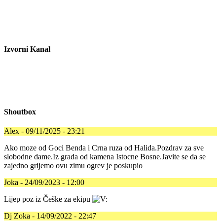
Izvorni Kanal
Shoutbox
Alex - 09/11/2025 - 23:21
Ako moze od Goci Benda i Crna ruza od Halida.Pozdrav za sve
slobodne dame.Iz grada od kamena Istocne Bosne.Javite se da se
zajedno grijemo ovu zimu ogrev je poskupio
Joka - 24/09/2023 - 12:00
Lijep poz iz Češke za ekipu
Dj Zoka - 14/09/2022 - 22:47