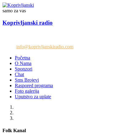
samo za vas
Koprivljanski radio
Telefon: +38765/676-082
Email:
info@koprivljanskiradio.com
Početna
O Nama
Sponzori
Chat
Sms Brojevi
Raspored programa
Foto galerija
Uputstvo za uplate
Folk Kanal