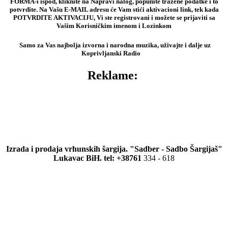
FORMA-i ispod, kliknite na Napravi nalog, popunite tražene podatke i to
potvrdite. Na Vašu E-MAIL adresu će Vam stići aktivacioni link, tek kada
POTVRDITE AKTIVACIJU, Vi ste registrovani i možete se prijaviti sa
Vašim Korisničkim imenom i Lozinkom
Samo za Vas najbolja izvorna i narodna muzika, uživajte i dalje uz
Koprivljanski Radio
Reklame:
Izrada i prodaja vrhunskih šargija. "Sadber - Sadbo Šargijaš"
Lukavac BiH. tel: +38761
334 - 618