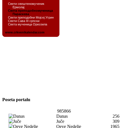
Poseta portalu
985866
Danas
256
Juče
309
Oeve Nedelje
1965