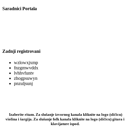
Saradnici Portala
Zadnji registrovani
wzlowxjxmp
fnzgmwvddx
lvhhvfuntv
zhogpsuwyn
pnzuljsunj
Izaberite ritam. Za slušanje izvornog kanala kliknite na logo (sličicu)
violina i šargija. Za slušanje folk kanala kliknite na logo (sličicu) gitara i
klavijature ispod.