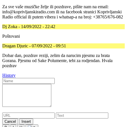
Za sve vaše muzičke želje ili pozdrave, pišite nam na email:
info@koprivljanskiradio.com ili na facebook stranici Koprivljanski
Radio official ili putem vibera i whatsap-a na broj: +38765/676-082
Dj Zoka - 14/09/2022 - 22:42
Poštovani
Dragan Djuric - 07/09/2022 - 09:51
Dobar dan, pozdrav reziji, zelim da narucim pjesmu za brata
Gorana. Pjesmu od Sake Polumente, tebi za rodjendan. Hvala
pozdrav
History
Cancel
Insert