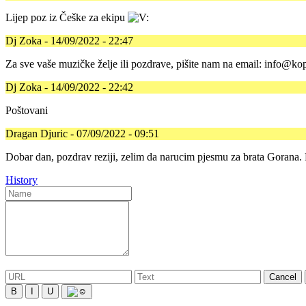
Lijep poz iz Češke za ekipu
Dj Zoka - 14/09/2022 - 22:47
Za sve vaše muzičke želje ili pozdrave, pišite nam na email: info@kop
Dj Zoka - 14/09/2022 - 22:42
Poštovani
Dragan Djuric - 07/09/2022 - 09:51
Dobar dan, pozdrav reziji, zelim da narucim pjesmu za brata Gorana.
History
Cancel
B
I
U