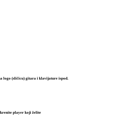
 logo (sličicu) gitara i klavijature ispod.
renite player koji želite