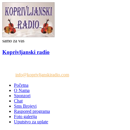
samo za vas
Koprivljanski radio
Telefon: +38765/676-082
Email:
info@koprivljanskiradio.com
Početna
O Nama
Sponzori
Chat
Sms Brojevi
Raspored programa
Foto galerija
Uputstvo za uplate