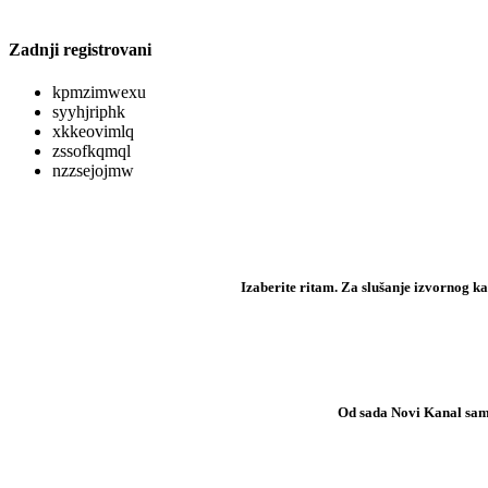
Zadnji registrovani
kpmzimwexu
syyhjriphk
xkkeovimlq
zssofkqmql
nzzsejojmw
Izaberite ritam. Za slušanje izvornog kana
Od sada Novi Kanal samo 