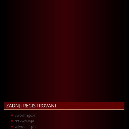
ZADNJI REGISTROVANI
vwpdfhgqxn
rrzxwjwwje
wfvoqimrph