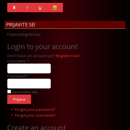
History
B
I
U
PRIJAVITE SE!
Prijava
Registracija
Login to your account
Don't have an account yet?
Register now!
Username *
Password *
Remember Me
Forgot your password?
Forgot your username?
Create an account