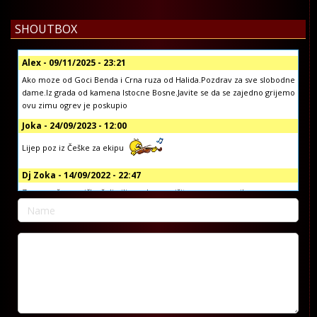
SHOUTBOX
Alex - 09/11/2025 - 23:21
Ako moze od Goci Benda i Crna ruza od Halida.Pozdrav za sve slobodne
dame.Iz grada od kamena Istocne Bosne.Javite se da se zajedno grijemo
ovu zimu ogrev je poskupio
Joka - 24/09/2023 - 12:00
Lijep poz iz Češke za ekipu
Dj Zoka - 14/09/2022 - 22:47
Za sve vaše muzičke želje ili pozdrave, pišite nam na email:
info@koprivljanskiradio.com ili na facebook stranici Koprivljanski Radio
official ili putem vibera i whatsap-a na broj: +38765/676-082
Dj Zoka - 14/09/2022 - 22:42
Poštovani
Dragan Djuric - 07/09/2022 - 09:51
Dobar dan, pozdrav reziji, zelim da narucim pjesmu za brata Gorana.
Pjesmu od Sake Polumente, tebi za rodjendan. Hvala pozdrav