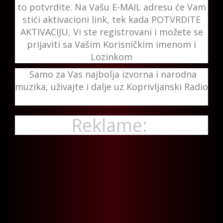
to potvrdite. Na Vašu E-MAIL adresu će Vam
stići aktivacioni link, tek kada POTVRDITE
AKTIVACIJU, Vi ste registrovani i možete se
prijaviti sa Vašim Korisničkim imenom i
Lozinkom
Samo za Vas najbolja izvorna i narodna
muzika, uživajte i dalje uz Koprivljanski Radio
Reklame: