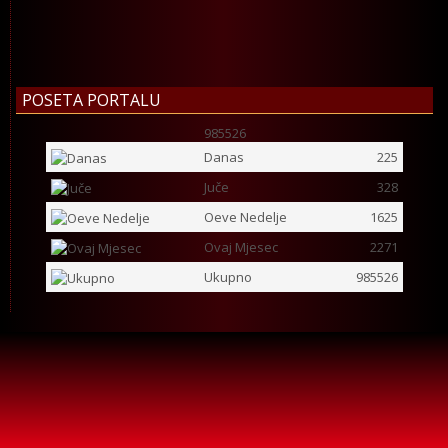
POSETA PORTALU
985526
Danas
225
Juče
328
Oeve Nedelje
1625
Ovaj Mjesec
2271
Ukupno
985526