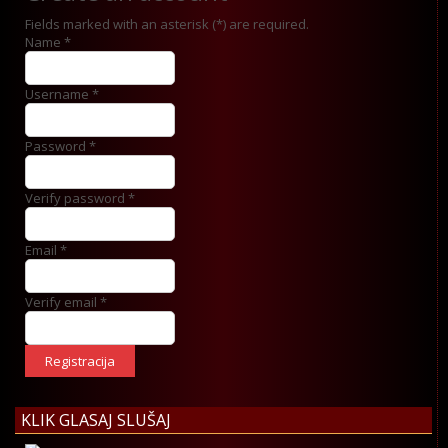
Fields marked with an asterisk (*) are required.
Name *
Username *
Password *
Verify password *
Email *
Verify email *
Registracija
KLIK GLASAJ SLUŠAJ