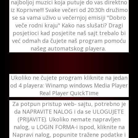
najboljoj muzici koja putuje do vas direktno
iz Koprivne!!! Svake večeri od 20:30h družimo
se sa vama uživo u večernjoj emisiji "Dobro
veče rodni kraju" Kako nas slušati? Dragi
posjetioci kad posjetite naš sajt trebalo bi
već odmah da čujete naš program pomoću
našeg automatskog playera.
Ukoliko ne čujete program kliknite na jedan
od 4 playera: Winamp windows Media Player
Real Player QuickTime
Za potpun pristup web- sajtu, potrebno je
da NAPRAVITE NALOG i da se ULOGUJETE
(PRIJAVITE). Ukoliko nemate napravljen
nalog, u LOGIN FORMA-i ispod, kliknite na
Napravi nalog, popunite tražene podatke i