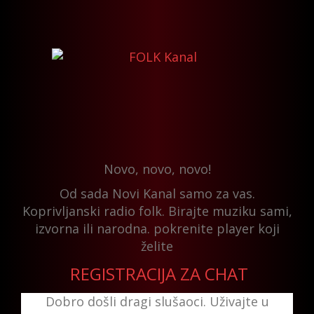
Novo, novo, novo!
Od sada Novi Kanal samo za vas.
Koprivljanski radio folk. Birajte muziku sami,
izvorna ili narodna. pokrenite player koji
želite
REGISTRACIJA ZA CHAT
Dobro došli dragi slušaoci. Uživajte u