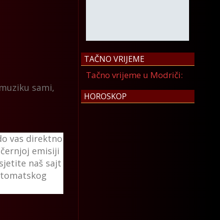
TAČNO VRIJEME
Tačno vrijeme u Modriči:
 muziku sami,
HOROSKOP
 do vas direktno
černjoj emisiji
jetite naš sajt
utomatskog