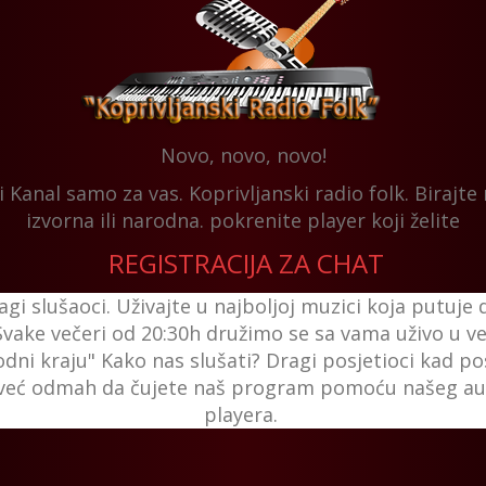
Novo, novo, novo!
 Kanal samo za vas. Koprivljanski radio folk. Birajte
izvorna ili narodna. pokrenite player koji želite
REGISTRACIJA ZA CHAT
gi slušaoci. Uživajte u najboljoj muzici koja putuje
 Svake večeri od 20:30h družimo se sa vama uživo u ve
dni kraju" Kako nas slušati? Dragi posjetioci kad pos
i već odmah da čujete naš program pomoću našeg a
playera.