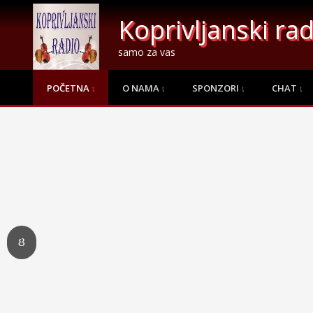
Koprivljanski rad
samo za vas
POČETNA
O NAMA
SPONZORI
CHAT