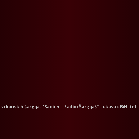
a vrhunskih šargija. "Sadber - Sadbo Šargijaš" Lukavac BiH. tel: