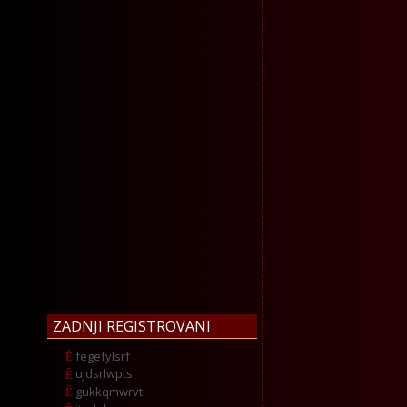
ZADNJI REGISTROVANI
fegefylsrf
ujdsrlwpts
gukkqmwrvt