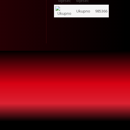
Mjesec
Ukupno
985366