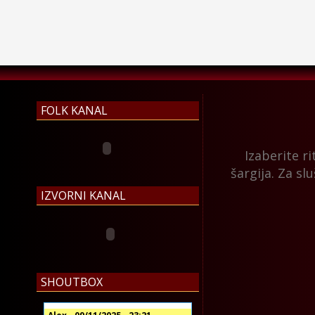
o najbolja muzika
FOLK KANAL
Izaberite ri
šargija. Za slu
IZVORNI KANAL
SHOUTBOX