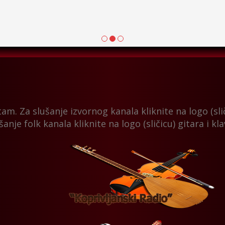
tam. Za slušanje izvornog kanala kliknite na logo (sliči
šanje folk kanala kliknite na logo (sličicu) gitara i kl