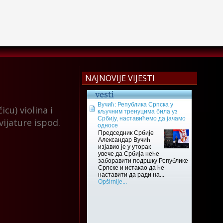
NAJNOVIJE VIJESTI
cu) violina i
avijature ispod.