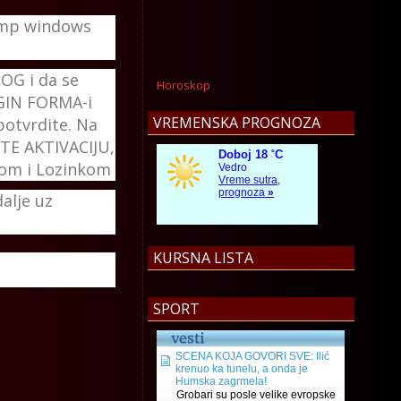
namp windows
OG i da se
Horoskop
OGIN FORMA-i
VREMENSKA PROGNOZA
potvrdite. Na
ITE AKTIVACIJU,
enom i Lozinkom
alje uz
KURSNA LISTA
SPORT