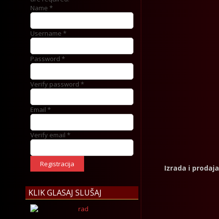
Name *
Username *
Password *
Verify password *
Email *
Verify email *
Registracija
Izrada i prodaj
KLIK GLASAJ SLUŠAJ