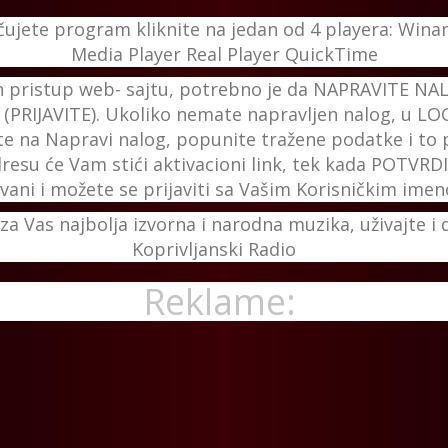
čujete program kliknite na jedan od 4 playera: Wi
Media Player Real Player QuickTime
 pristup web- sajtu, potrebno je da NAPRAVITE NAL
PRIJAVITE). Ukoliko nemate napravljen nalog, u L
ite na Napravi nalog, popunite tražene podatke i to 
resu će Vam stići aktivacioni link, tek kada POTVRD
ovani i možete se prijaviti sa Vašim Korisničkim im
a Vas najbolja izvorna i narodna muzika, uživajte i d
Koprivljanski Radio
Reklame: