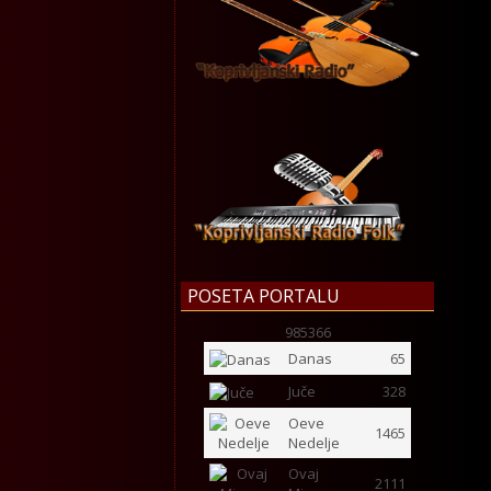
POSETA PORTALU
985366
Danas
65
Juče
328
Oeve
1465
Nedelje
Ovaj
2111