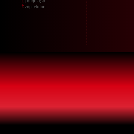
jtqdqhzgsp
zdpitekdpn