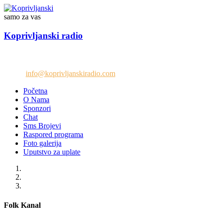
samo za vas
Koprivljanski radio
Telefon: +38765/676-082
Email:
info@koprivljanskiradio.com
Početna
O Nama
Sponzori
Chat
Sms Brojevi
Raspored programa
Foto galerija
Uputstvo za uplate
Folk Kanal