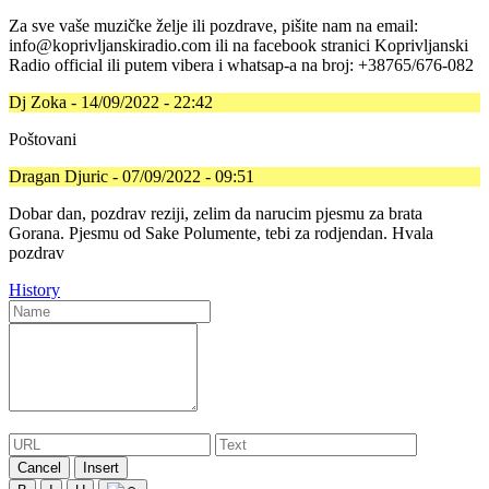
Za sve vaše muzičke želje ili pozdrave, pišite nam na email:
info@koprivljanskiradio.com ili na facebook stranici Koprivljanski
Radio official ili putem vibera i whatsap-a na broj: +38765/676-082
Dj Zoka - 14/09/2022 - 22:42
Poštovani
Dragan Djuric - 07/09/2022 - 09:51
Dobar dan, pozdrav reziji, zelim da narucim pjesmu za brata
Gorana. Pjesmu od Sake Polumente, tebi za rodjendan. Hvala
pozdrav
History
Cancel
Insert