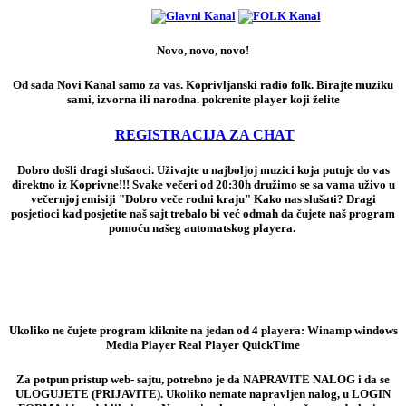
Novo, novo, novo!
Od sada Novi Kanal samo za vas. Koprivljanski radio folk. Birajte muziku
sami, izvorna ili narodna. pokrenite player koji želite
REGISTRACIJA ZA CHAT
Dobro došli dragi slušaoci. Uživajte u najboljoj muzici koja putuje do vas
direktno iz Koprivne!!! Svake večeri od 20:30h družimo se sa vama uživo u
večernjoj emisiji "Dobro veče rodni kraju" Kako nas slušati? Dragi
posjetioci kad posjetite naš sajt trebalo bi već odmah da čujete naš program
pomoću našeg automatskog playera.
Ukoliko ne čujete program kliknite na jedan od 4 playera: Winamp windows
Media Player Real Player QuickTime
Za potpun pristup web- sajtu, potrebno je da NAPRAVITE NALOG i da se
ULOGUJETE (PRIJAVITE). Ukoliko nemate napravljen nalog, u LOGIN