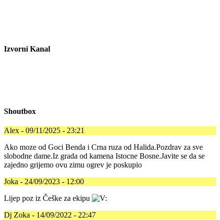
Izvorni Kanal
Shoutbox
Alex - 09/11/2025 - 23:21
Ako moze od Goci Benda i Crna ruza od Halida.Pozdrav za sve
slobodne dame.Iz grada od kamena Istocne Bosne.Javite se da se
zajedno grijemo ovu zimu ogrev je poskupio
Joka - 24/09/2023 - 12:00
Lijep poz iz Češke za ekipu
Dj Zoka - 14/09/2022 - 22:47