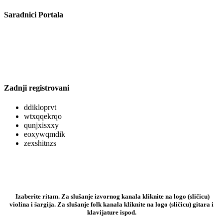
Saradnici Portala
Zadnji registrovani
ddikloprvt
wtxqqekrqo
qunjxisxxy
eoxywqmdik
zexshitnzs
Izaberite ritam. Za slušanje izvornog kanala kliknite na logo (sličicu)
violina i šargija. Za slušanje folk kanala kliknite na logo (sličicu) gitara i
klavijature ispod.