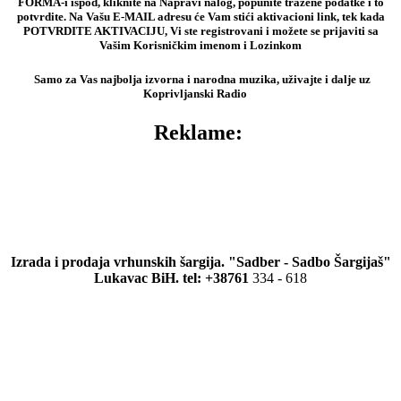
FORMA-i ispod, kliknite na Napravi nalog, popunite tražene podatke i to
potvrdite. Na Vašu E-MAIL adresu će Vam stići aktivacioni link, tek kada
POTVRDITE AKTIVACIJU, Vi ste registrovani i možete se prijaviti sa
Vašim Korisničkim imenom i Lozinkom
Samo za Vas najbolja izvorna i narodna muzika, uživajte i dalje uz
Koprivljanski Radio
Reklame:
Izrada i prodaja vrhunskih šargija. "Sadber - Sadbo Šargijaš"
Lukavac BiH. tel: +38761
334 - 618