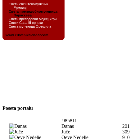
Poseta portalu
985811
Danas
201
Juče
309
Oeve Nedelje
1910