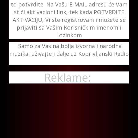
to potvrdite. Na Vašu E-MAIL adresu će Vam
stići aktivacioni link, tek kada POTVRDITE
AKTIVACIJU, Vi ste registrovani i možete se
prijaviti sa Vašim Korisničkim imenom i
Lozinkom
Samo za Vas najbolja izvorna i narodna
muzika, uživajte i dalje uz Koprivljanski Radio
Reklame: