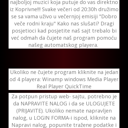
najboljoj muzici koja putuje do vas direktno
iz Koprivne!!! Svake večeri od 20:30h družimo
se sa vama uživo u večernjoj emisiji "Dobro
veče rodni kraju" Kako nas slušati? Dragi
posjetioci kad posjetite naš sajt trebalo bi
već odmah da čujete naš program pomoću
našeg automatskog playera.
Ukoliko ne čujete program kliknite na jedan
od 4 playera: Winamp windows Media Player
Real Player QuickTime
Za potpun pristup web- sajtu, potrebno je
da NAPRAVITE NALOG i da se ULOGUJETE
(PRIJAVITE). Ukoliko nemate napravljen
nalog, u LOGIN FORMA-i ispod, kliknite na
Napravi nalog, popunite tražene podatke i