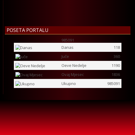
POSETA PORTALU
985091
Danas
118
Juče
360
Oeve Nedelje
1190
Ovaj Mjesec
1836
Ukupno
985091