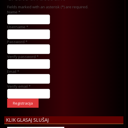
Fields marked with an asterisk (*) are required.
Name *
Username *
Password *
Verify password *
Email *
Verify email *
Registracija
KLIK GLASAJ SLUŠAJ