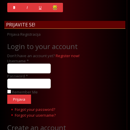
History
B
I
U
PRIJAVITE SE!
Prijava
Registracija
Login to your account
Don't have an account yet?
Register now!
Username *
Password *
Remember Me
Forgot your password?
Forgot your username?
Create an account