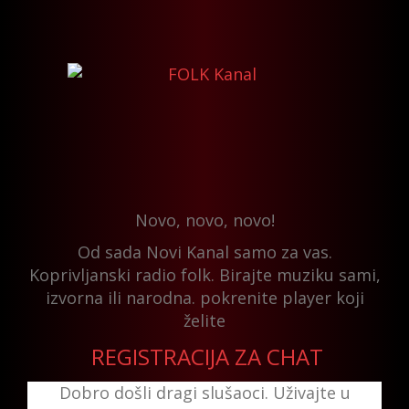
Novo, novo, novo!
Od sada Novi Kanal samo za vas.
Koprivljanski radio folk. Birajte muziku sami,
izvorna ili narodna. pokrenite player koji
želite
REGISTRACIJA ZA CHAT
Dobro došli dragi slušaoci. Uživajte u