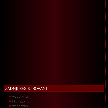
ZADNJI REGISTROVANI
wquurxrrui
htxmygomdq
wrleermtrk