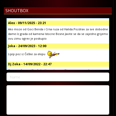
SHOUTBOX
Alex - 09/11/2025 - 23:21
Ako moze od Goci Benda i Crna ruza od Halida.Pozdrav za sve slobodne
dame.Iz grada od kamena Istocne Bosne.Javite se da se zajedno grijemo
ovu zimu ogrev je poskupio
Joka - 24/09/2023 - 12:00
Lijep poz iz Češke za ekipu
Dj Zoka - 14/09/2022 - 22:47
Za sve vaše muzičke želje ili pozdrave, pišite nam na email:
info@koprivljanskiradio.com ili na facebook stranici Koprivljanski Radio
official ili putem vibera i whatsap-a na broj: +38765/676-082
Dj Zoka - 14/09/2022 - 22:42
Poštovani
Dragan Djuric - 07/09/2022 - 09:51
Dobar dan, pozdrav reziji, zelim da narucim pjesmu za brata Gorana.
Pjesmu od Sake Polumente, tebi za rodjendan. Hvala pozdrav