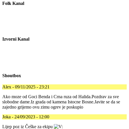
Folk Kanal
Izvorni Kanal
Shoutbox
Alex - 09/11/2025 - 23:21
Ako moze od Goci Benda i Crna ruza od Halida.Pozdrav za sve
slobodne dame.Iz grada od kamena Istocne Bosne.Javite se da se
zajedno grijemo ovu zimu ogrev je poskupio
Joka - 24/09/2023 - 12:00
Lijep poz iz Češke za ekipu