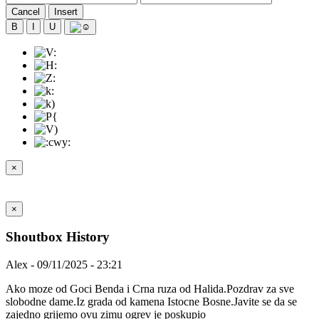
Cancel
Insert
B
I
U
×
×
Shoutbox History
Alex - 09/11/2025 - 23:21
Ako moze od Goci Benda i Crna ruza od Halida.Pozdrav za sve
slobodne dame.Iz grada od kamena Istocne Bosne.Javite se da se
zajedno grijemo ovu zimu ogrev je poskupio