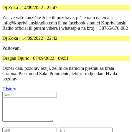
Dj Zoka - 14/09/2022 - 22:47
Za sve vaše muzičke želje ili pozdrave, pišite nam na email:
info@koprivljanskiradio.com ili na facebook stranici Koprivljanski
Radio official ili putem vibera i whatsap-a na broj: +38765/676-082
Dj Zoka - 14/09/2022 - 22:42
Poštovani
Dragan Djuric - 07/09/2022 - 09:51
Dobar dan, pozdrav reziji, zelim da narucim pjesmu za brata
Gorana. Pjesmu od Sake Polumente, tebi za rodjendan. Hvala
pozdrav
History