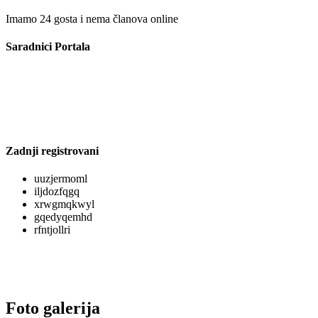
Imamo 24 gosta i nema članova online
Saradnici Portala
Zadnji registrovani
uuzjermoml
iljdozfqgq
xrwgmqkwyl
gqedyqemhd
rfntjollri
Foto galerija