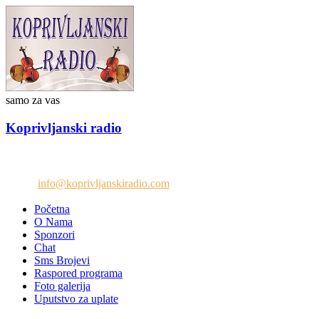
samo za vas
Koprivljanski radio
Telefon: +38765/676-082
Email:
info@koprivljanskiradio.com
Početna
O Nama
Sponzori
Chat
Sms Brojevi
Raspored programa
Foto galerija
Uputstvo za uplate